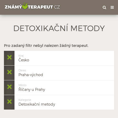
Tog
nav
DETOXIKAČNÍ METODY
Pro zadaný filtr nebyl nalezen žádný terapeut.
Kraj
Česko
Okres
Praha-východ
Město
Říčany u Prahy
Kategorie
Detoxikační metody