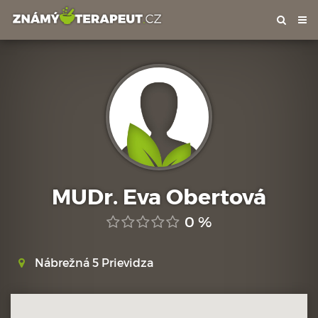
Tog
nav
MUDr. Eva Obertová
0 %
Nábrežná 5 Prievidza