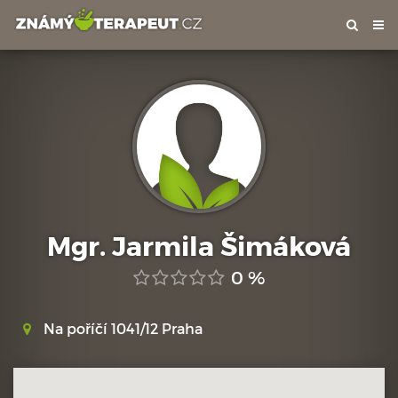
Tog
nav
Mgr. Jarmila Šimáková
0 %
Na poříčí 1041/12 Praha