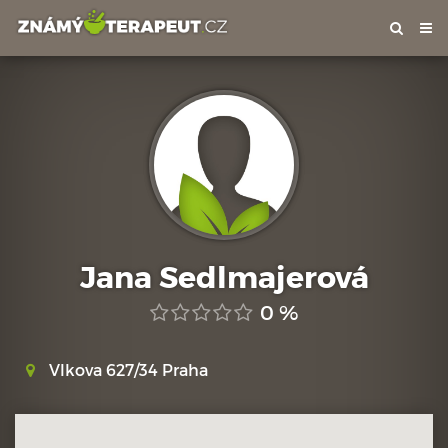
Tog
nav
Jana Sedlmajerová
0 %
Vlkova 627/34 Praha