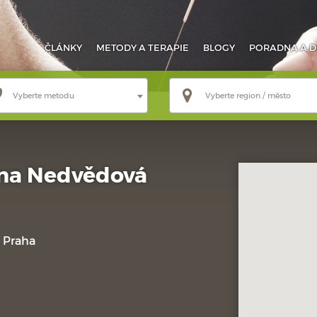
ČLÁNKY
METODY
A TERAPIE
BLOGY
PORADNA
A D
Vyberte metodu
Vyberte region / město
ana Nedvědová
 Praha