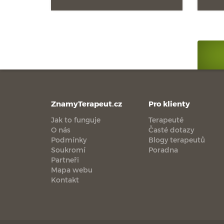
ZnamyTerapeut.cz
Pro klienty
Jak to funguje
Terapeuté
O nás
Časté dotazy
Podmínky
Blogy terapeutů
Soukromí
Poradna
Partneři
Mapa webu
Kontakt