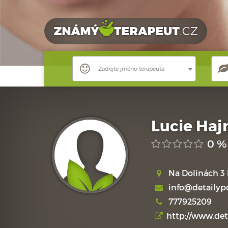
Zadejte jméno terapeuta
Lucie Haj
0 %
Na Dolinách 3 
info@detailyp
777925209
http://www.det