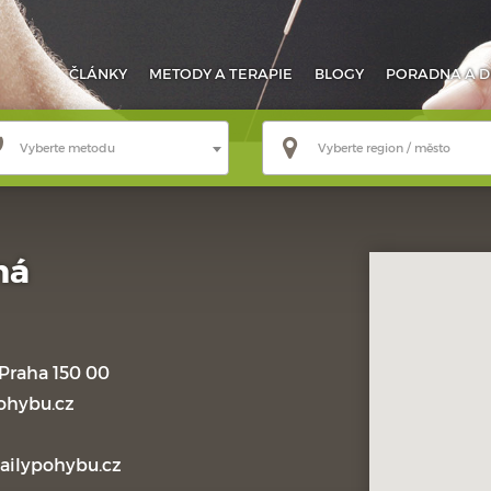
ČLÁNKY
METODY
A TERAPIE
BLOGY
PORADNA
A D
Vyberte metodu
Vyberte region / město
ná
Praha 150 00
ohybu.cz
ailypohybu.cz