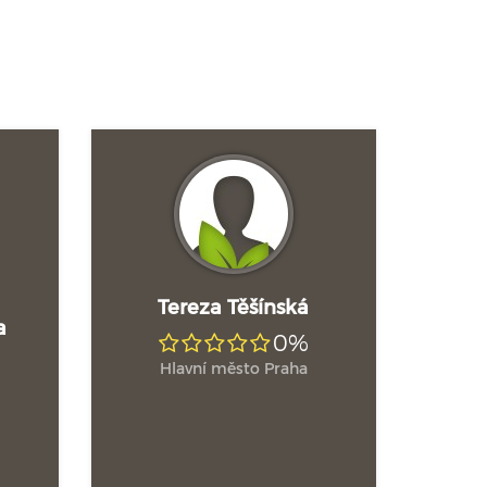
Tereza Těšínská
a
0%
Hlavní město Praha