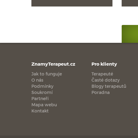
ZnamyTerapeut.cz
Pro klienty
Jak to funguje
Terapeuté
O nás
Časté dotazy
Podmínky
Blogy terapeutů
Soukromí
Poradna
Partneři
Mapa webu
Kontakt