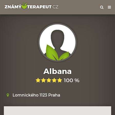
Tog
nav
Albana
100 %
Lomnického 1123 Praha