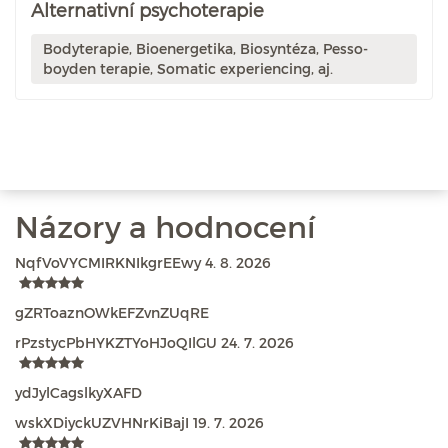
Alternativní psychoterapie
Bodyterapie, Bioenergetika, Biosyntéza, Pesso-
boyden terapie, Somatic experiencing, aj.
Názory a hodnocení
NqfVoVYCMIRKNIkgrEEwy
4. 8. 2026
gZRToaznOWkEFZvnZUqRE
rPzstycPbHYKZTYoHJoQIlGU
24. 7. 2026
ydJylCagslkyXAFD
wskXDiyckUZVHNrKiBajI
19. 7. 2026