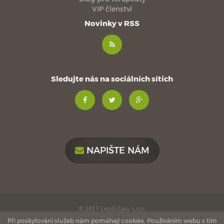
VIP členství
Novinky v RSS
Sledujte nás na sociálních sítích
NAPIŠTE NÁM
© 2017 Lepší časy s.r.o.
Při poskytování služeb nám pomáhají cookies. Používáním webu s tím
made with
by
esmedia
love