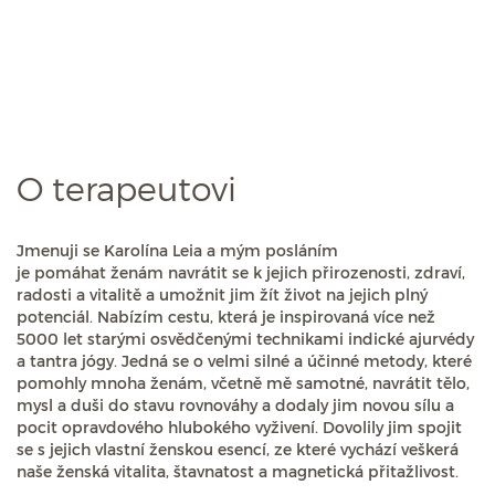
O terapeutovi
Jmenuji se Karolína Leia a mým posláním
je pomáhat ženám navrátit se k jejich přirozenosti, zdraví,
radosti a vitalitě a umožnit jim žít život na jejich plný
potenciál. Nabízím cestu, která je inspirovaná více než
5000 let starými osvědčenými technikami indické ajurvédy
a tantra jógy. Jedná se o velmi silné a účinné metody, které
pomohly mnoha ženám, včetně mě samotné, navrátit tělo,
mysl a duši do stavu rovnováhy a dodaly jim novou sílu a
pocit opravdového hlubokého vyživení. Dovolily jim spojit
se s jejich vlastní ženskou esencí, ze které vychází veškerá
naše ženská vitalita, štavnatost a magnetická přitažlivost.