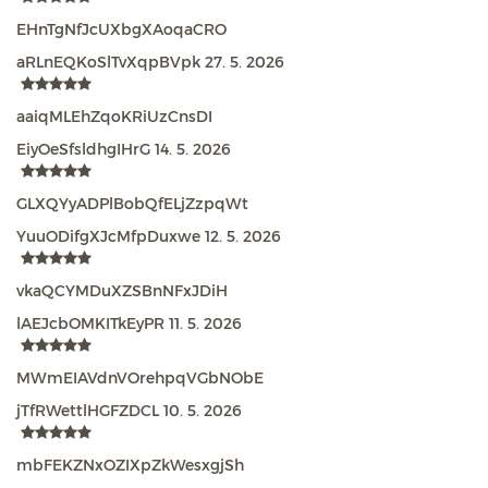
EHnTgNfJcUXbgXAoqaCRO
aRLnEQKoSlTvXqpBVpk
27. 5. 2026
aaiqMLEhZqoKRiUzCnsDI
EiyOeSfsldhgIHrG
14. 5. 2026
GLXQYyADPlBobQfELjZzpqWt
YuuODifgXJcMfpDuxwe
12. 5. 2026
vkaQCYMDuXZSBnNFxJDiH
lAEJcbOMKITkEyPR
11. 5. 2026
MWmEIAVdnVOrehpqVGbNObE
jTfRWettlHGFZDCL
10. 5. 2026
mbFEKZNxOZIXpZkWesxgjSh