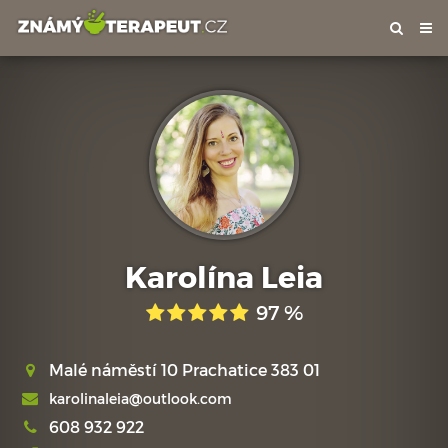
Tog
nav
Karolína Leia
97 %
Malé náměstí 10 Prachatice 383 01
karolinaleia@outlook.com
608 932 922