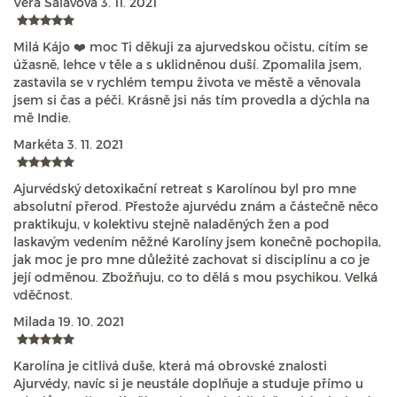
Věra Salavová
3. 11. 2021
Milá Kájo ❤️ moc Ti děkuji za ajurvedskou očistu, cítím se
úžasně, lehce v těle a s uklidněnou duší. Zpomalila jsem,
zastavila se v rychlém tempu života ve městě a věnovala
jsem si čas a péči. Krásně jsi nás tím provedla a dýchla na
mě Indie.
Markéta
3. 11. 2021
Ajurvédský detoxikační retreat s Karolínou byl pro mne
absolutní přerod. Přestože ajurvédu znám a částečně něco
praktikuju, v kolektivu stejně naladěných žen a pod
laskavým vedením něžné Karolíny jsem konečně pochopila,
jak moc je pro mne důležité zachovat si disciplínu a co je
její odměnou. Zbožňuju, co to dělá s mou psychikou. Velká
vděčnost.
Milada
19. 10. 2021
Karolína je citlivá duše, která má obrovské znalosti
Ajurvédy, navíc si je neustále doplňuje a studuje přímo u