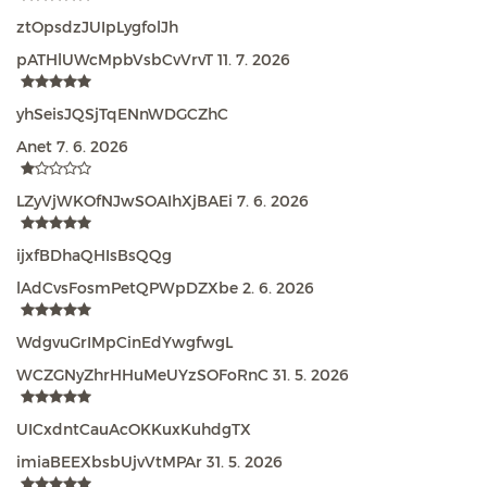
ztOpsdzJUIpLygfolJh
pATHlUWcMpbVsbCvVrvT
11. 7. 2026
yhSeisJQSjTqENnWDGCZhC
Anet
7. 6. 2026
LZyVjWKOfNJwSOAIhXjBAEi
7. 6. 2026
ijxfBDhaQHIsBsQQg
lAdCvsFosmPetQPWpDZXbe
2. 6. 2026
WdgvuGrIMpCinEdYwgfwgL
WCZGNyZhrHHuMeUYzSOFoRnC
31. 5. 2026
UICxdntCauAcOKKuxKuhdgTX
imiaBEEXbsbUjvVtMPAr
31. 5. 2026