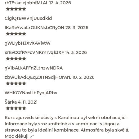
rhTEskejejnbhfMLAL
12. 4. 2026
CigiQtBWVnjUuxdkid
lKaReYwaLxOtlKNsbCRyON
28. 3. 2026
gWLIybHJXvXAVlvtW
xrEvCGfPAFcVNKmrvqkJXF
14. 3. 2026
gVlbALkAFFnZLtnzwNDRA
zbwUkAdQEqZJITNSdjHOrArL
10. 2. 2026
WHKOYNavLIbPyojARbv
Šárka
4. 11. 2021
Kurz ajurvédské očisty s Karolínou byl velmi obohacující.
Informace byly srozumitelné a v kombinaci s jógou a
stravou to byla ideální kombinace. Atmosféra byla skvělá.
Moc děkuji :-*