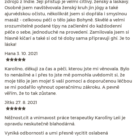
zdrojů z Indie. Její přístup je velmi citlivý, ženský a laskavý.
Osobně jsem navštěvovala ženský kruh jin jógy a také
ajurvédskou očistu, několikrát jsem si dopřála i smyslnou
masáž - celkovou péči o tělo jako Bohyně. Skvělé a velmi
srozumitelně podané tipy na začlenění do každodenní
péče o sebe, jednoduché na provedení. Zamilovala jsem si
hlavně kičarí a také si od té doby sama připravuji ghí. Je to
láska!
Hana
3. 10. 2021
Karolíno, děkuji za čas a pèči, kterou jste mi věnovala. Bylo
to nenásilné a i přes to jste mě pomohla uvědomit si, že
moje tělo je jen moje! S vaší pomocí a doporučenou léčbou
se mi podařilo vyhnout operačnímu zákroku. A pevně
věřím, že to tak zůstane.
Jitks
27. 8. 2021
Něžnost,cit a vnimavost práce terapeutky Karolīny Leii je
opravdu neskutečně blahodárná.
Vyniká odbornosti a umi přesně vycitit oslabená