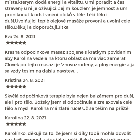
mîsta,kterym dodá energii a vitalitu. Umi poradit a ćas
stravenỷ u nī je oživujici. Jejim kouzlem je jemnost a um
proniknout k odstranėni bloků v těle. Léči tělo i
duši.Uvolňujici teplė olejovè masáže provonī a uvolni cele
tělo.Děkuji a doporučuji.Jitka
Eva
24. 8. 2021
Krasna odpocinkova masaz spojene s kratkym povidanim
aby Karolina vedela na ktoru oblast sa ma viac zamerat.
Clovek po tejto masazi je 'znovuzrodeny, a plny energie a ja
sa vzdy tesim na dalsiu navstevu .
Kristina
24. 8. 2021
Skvělá odpočinková terapie byla nejen balzámem pro duši,
ale i pro tělo. Božsky jsem si odpočinula a zrelaxovala celé
tělo a mysl. Karolína má zlaté ruce! Už se těším na příště!
Karolina
22. 8. 2021
Karolínko, děkuji za to, že jsem si díky tobě mohla dovolit
na chvíli vypnout a dopřát si péči. Bylo to velmi příjemné,