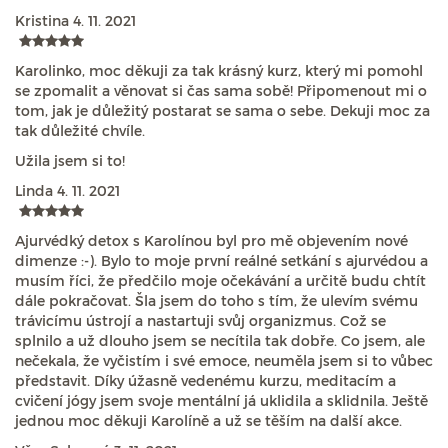
Kristina
4. 11. 2021
Karolinko, moc děkuji za tak krásný kurz, který mi pomohl
se zpomalit a věnovat si čas sama sobě! Připomenout mi o
tom, jak je důležitý postarat se sama o sebe. Dekuji moc za
tak důležité chvíle.
Užila jsem si to!
Linda
4. 11. 2021
Ajurvédký detox s Karolínou byl pro mě objevením nové
dimenze :-). Bylo to moje první reálné setkání s ajurvédou a
musím říci, že předčilo moje očekávání a určitě budu chtít
dále pokračovat. Šla jsem do toho s tím, že ulevím svému
trávicímu ústrojí a nastartuji svůj organizmus. Což se
splnilo a už dlouho jsem se necítila tak dobře. Co jsem, ale
nečekala, že vyčistím i své emoce, neuměla jsem si to vůbec
představit. Díky úžasně vedenému kurzu, meditacím a
cvičení jógy jsem svoje mentální já uklidila a sklidnila. Ještě
jednou moc děkuji Karolíně a už se těším na další akce.