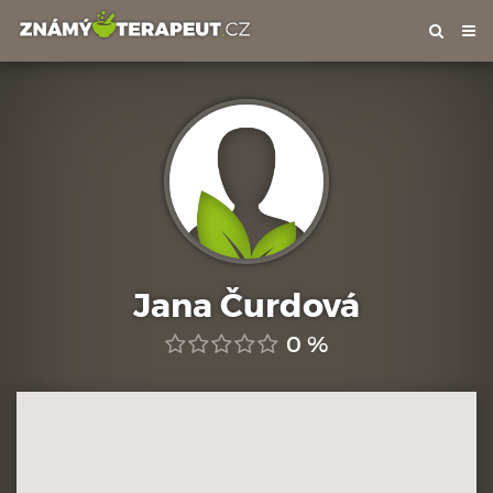
Tog
nav
Jana Čurdová
0 %