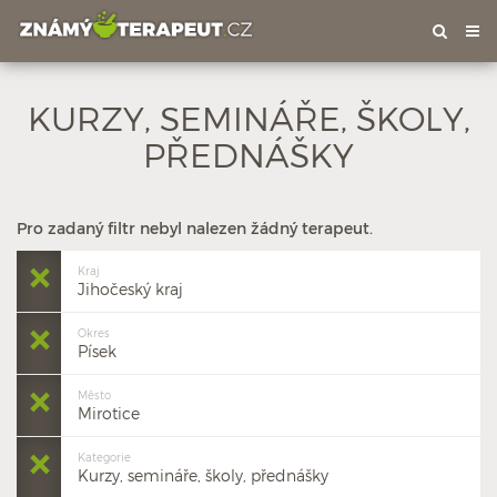
Tog
nav
KURZY, SEMINÁŘE, ŠKOLY,
PŘEDNÁŠKY
Pro zadaný filtr nebyl nalezen žádný terapeut.
Kraj
Jihočeský kraj
Okres
Písek
Město
Mirotice
Kategorie
Kurzy, semináře, školy, přednášky