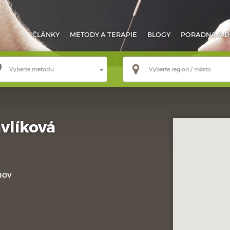
ČLÁNKY
METODY
A TERAPIE
BLOGY
PORADNA
A D
Vyberte metodu
Vyberte region / město
vlíková
nov