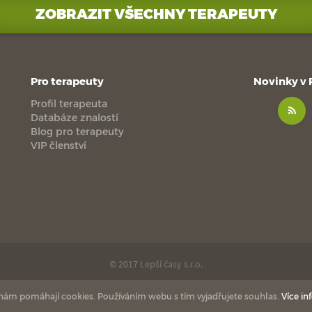
ZOBRAZIT VŠECHNY TERAPEUTY
Pro terapeuty
Novinky v
Profil terapeuta
Databáze znalostí
Blog pro terapeuty
VIP členství
© 2017 Lepší časy s.r.o.
made with
by
esmedia
love
 nám pomáhají cookies. Používáním webu s tím vyjadřujete souhlas.
Více in