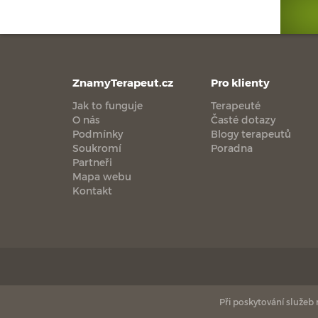
ZnamyTerapeut.cz
Pro klienty
Jak to funguje
Terapeuté
O nás
Časté dotazy
Podmínky
Blogy terapeutů
Soukromí
Poradna
Partneři
Mapa webu
Kontakt
Při poskytování služeb