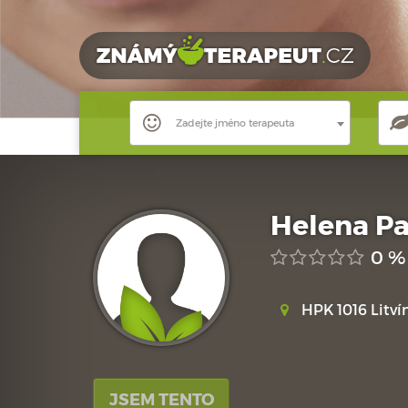
Zadejte jméno terapeuta
Helena Pa
0 %
HPK 1016 Litví
JSEM TENTO