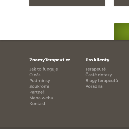
ZnamyTerapeut.cz
Pro klienty
Jak to funguje
Terapeuté
O nás
Časté dotazy
Podmínky
Blogy terapeutů
Soukromí
Poradna
Partneři
Mapa webu
Kontakt