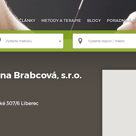
ČLÁNKY
METODY
A TERAPIE
BLOGY
PORADNA
A D
Vyberte metodu
Vyberte region / město
a Brabcová, s.r.o.
é 307/6 Liberec