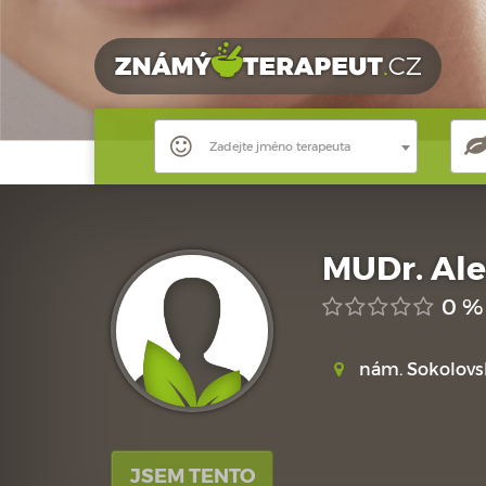
Zadejte jméno terapeuta
MUDr. Alen
0 %
nám. Sokolovsk
JSEM TENTO