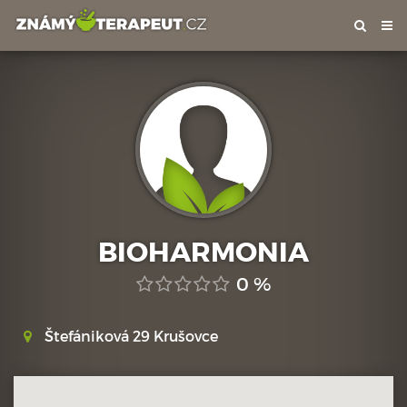
Tog
nav
BIOHARMONIA
0 %
Štefániková 29 Krušovce