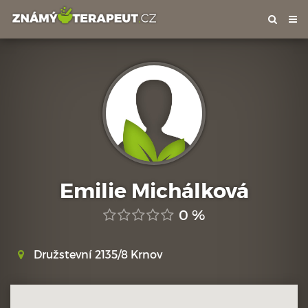
Tog
nav
Emilie Michálková
0 %
Družstevní 2135/8 Krnov