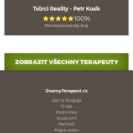
Tvůrci Reality - Petr Kosík
100%
Moravskoslezský kraj
ZOBRAZIT VŠECHNY TERAPEUTY
ZnamyTerapeut.cz
Jak to funguje
O nás
Podmínky
Soukromí
Partneři
Mapa webu