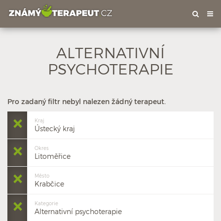
Tog
nav
ALTERNATIVNÍ
PSYCHOTERAPIE
Pro zadaný filtr nebyl nalezen žádný terapeut.
Kraj
Ústecký kraj
Okres
Litoměřice
Město
Krabčice
Kategorie
Alternativní psychoterapie