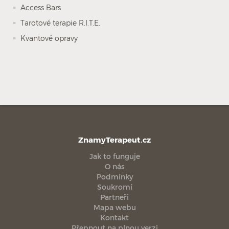
Access Bars
Tarotové terapie R.I.T.E.
Kvantové opravy
ZnamyTerapeut.cz
Jak to funguje
O nás
Podmínky
Soukromí
Partneři
Mapa webu
Kontakt
Přepnout na plnou verzi