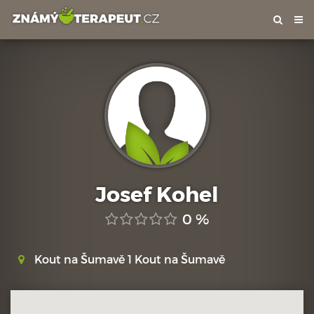
Tog
nav
Josef Kohel
0 %
Kout na Šumavě 1 Kout na Šumavě