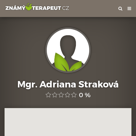
Tog
nav
Mgr. Adriana Straková
0 %