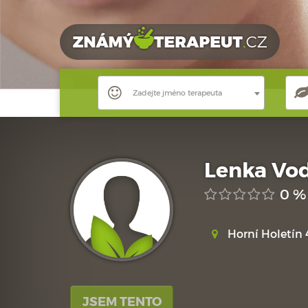
Zadejte jméno terapeuta
Lenka Vo
0 %
Horní Holetín 
JSEM TENTO