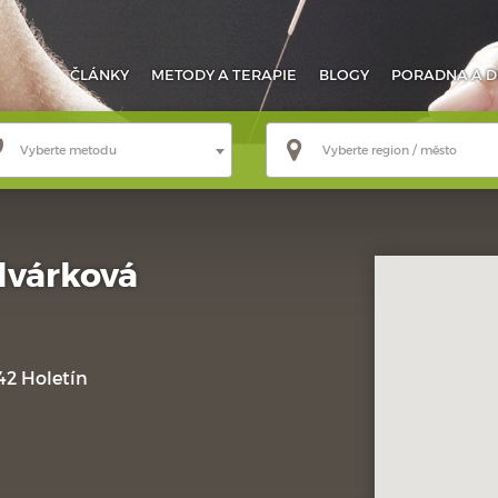
ČLÁNKY
METODY
A TERAPIE
BLOGY
PORADNA
A D
Vyberte metodu
Vyberte region / město
dvárková
42 Holetín