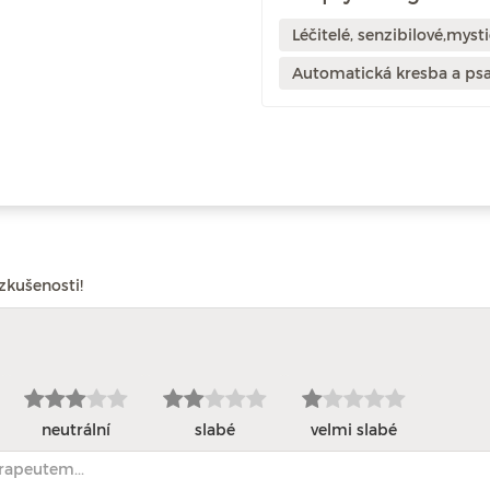
Léčitelé, senzibilové,mysti
Automatická kresba a psa
zkušenosti!
neutrální
slabé
velmi slabé