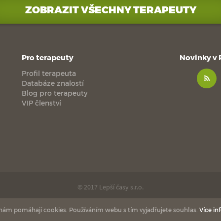
ZOBRAZIT VŠECHNY TERAPEUTY
Pro terapeuty
Novinky v
Profil terapeuta
Databáze znalostí
Blog pro terapeuty
VIP členství
© 2017 Lepší časy s.r.o.
made with
by
esmedia
love
 nám pomáhají cookies. Používáním webu s tím vyjadřujete souhlas.
Více in