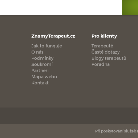
ZnamyTerapeut.cz
Pro klienty
Jak to funguje
Terapeuté
O nás
Časté dotazy
Podmínky
Blogy terapeutů
Soukromí
Poradna
Partneři
Mapa webu
Kontakt
Při poskytování služeb