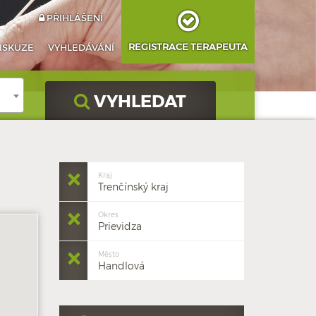
PŘIHLÁŠENÍ
REGISTRACE TERAPEUTA
ISKUZE
VYHLEDÁVÁNÍ
VYHLEDAT
Kraj
Trenčínský kraj
Okres
Prievidza
Město
Handlová