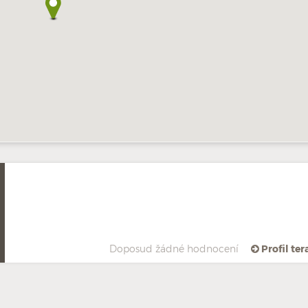
Doposud žádné hodnocení
Profil te