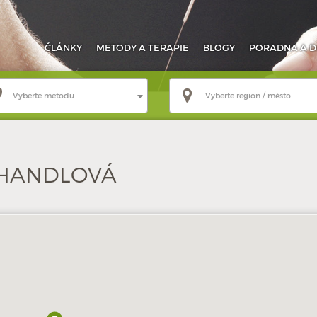
ČLÁNKY
METODY
A TERAPIE
BLOGY
PORADNA
A D
Vyberte metodu
Vyberte region / město
HANDLOVÁ