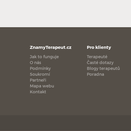
ZnamyTerapeut.cz
Pro klienty
Jak to funguje
Terapeuté
O nás
Časté dotazy
Podmínky
Blogy terapeutů
Soukromí
Poradna
Partneři
Mapa webu
Kontakt