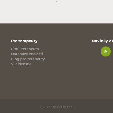
Pro terapeuty
Novinky v
Profil terapeuta
Databáze znalostí
Blog pro terapeuty
VIP členství
© 2017 Lepší časy s.r.o.