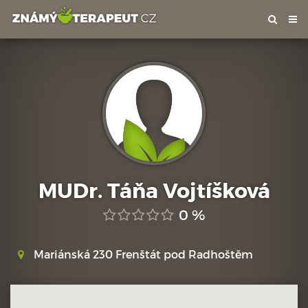
Tog
nav
MUDr. Táňa Vojtíšková
0 %
Mariánská 230 Frenštát pod Radhoštěm