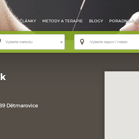
ČLÁNKY
METODY
A TERAPIE
BLOGY
PORADNA
A D
Vyberte metodu
Vyberte region / město
ek
89 Dětmarovice