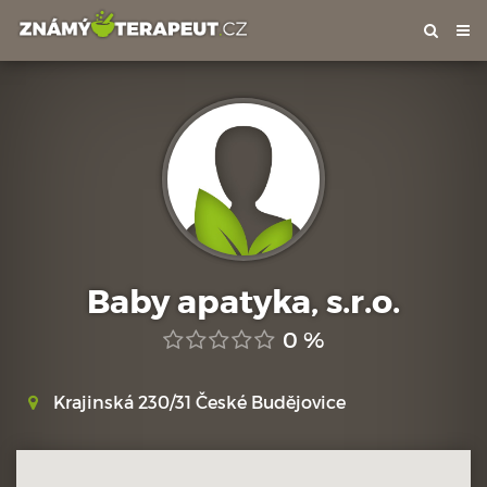
Tog
nav
Baby apatyka, s.r.o.
0 %
Krajinská 230/31 České Budějovice