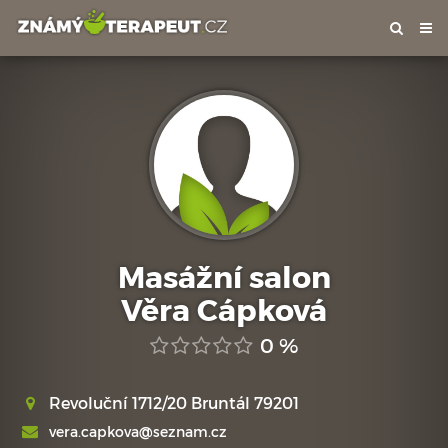
Tog
nav
Masážní salon
Věra Cápková
0 %
Revoluční 1712/20 Bruntál 79201
vera.capkova@seznam.cz