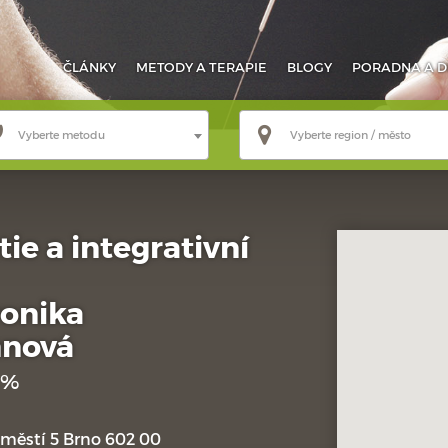
ČLÁNKY
METODY
A TERAPIE
BLOGY
PORADNA
A D
Vyberte metodu
Vyberte region / město
e a integrativní
ronika
nová
 %
městí 5 Brno 602 00