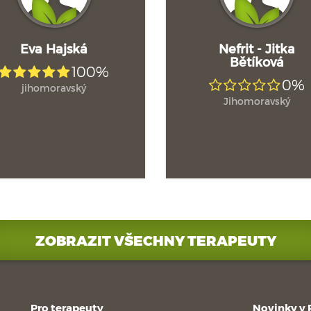
Eva Hajská
Nefrit - Jitka
Bětíková
100%
0%
jihomoravský
Jihomoravský
ZOBRAZIT VŠECHNY TERAPEUTY
Pro terapeuty
Novinky v