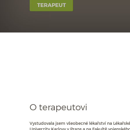
TERAPEUT
O terapeutovi
Vystudovala jsem všeobecné lékařství na Lékařské
Univerzity Karlovy v Praze a na Fakultě vojenského