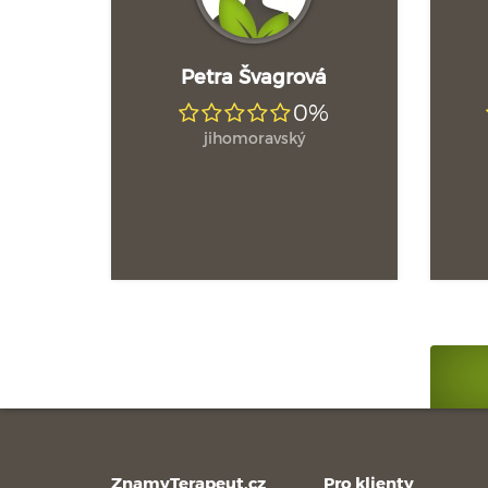
Petra Švagrová
0%
jihomoravský
ZnamyTerapeut.cz
Pro klienty