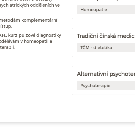
sychiatrických odděleních ve
Homeopatie
la metodám komplementární
ístup.
.H., kurz pulzové diagnostiky
Tradiční čínská medic
 vzdělávám v homeopatii a
erapii.
TČM - dietetika
Alternativní psychote
Psychoterapie