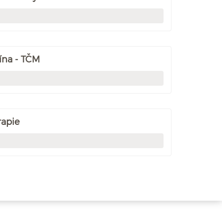
ína - TČM
rapie