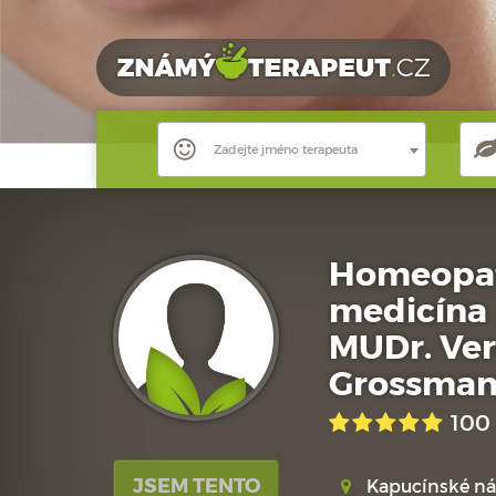
Zadejte jméno terapeuta
Homeopati
medicína
MUDr. Ve
Grossman
100
JSEM TENTO
Kapucínské ná