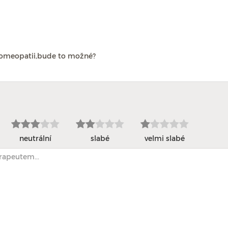
homeopatii,bude to možné?
neutrální
slabé
velmi slabé