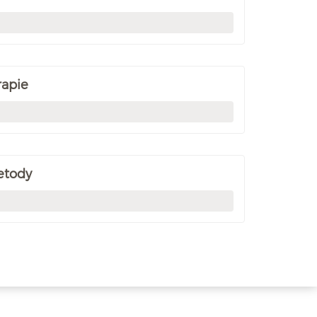
rapie
etody