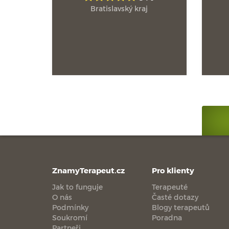
Bratislavský kraj
ZnamyTerapeut.cz
Pro klienty
Jak to funguje
Terapeuté
O nás
Časté dotazy
Podmínky
Blogy terapeutů
Soukromí
Poradna
Partneři