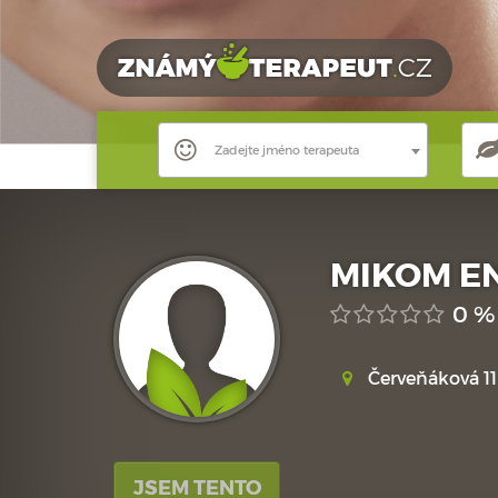
Zadejte jméno terapeuta
MIKOM EN
0 %
Červeňáková 11 
JSEM TENTO