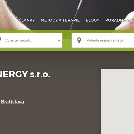
ČLÁNKY
METODY
A TERAPIE
BLOGY
PORADNA
A D
Vyberte metodu
Vyberte region / město
ERGY s.r.o.
Bratislava