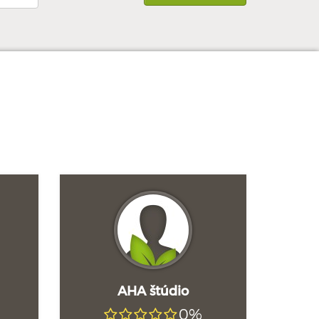
AHA štúdio
0%