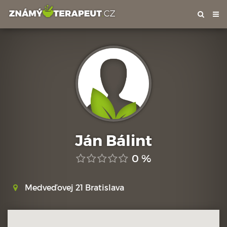
Tog
nav
Ján Bálint
0 %
Medveďovej 21 Bratislava