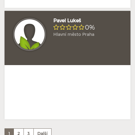
Pavel Lukeš
0%
Hlavní město Praha
1
2
3
Další