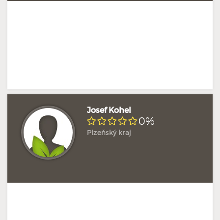
Josef Kohel
0%
Plzeňský kraj
Doposud žádné hodnocení
Profil terapeuta