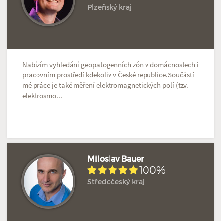
Plzeňský kraj
Nabízím vyhledání geopatogenních zón v domácnostech i
pracovním prostředí kdekoliv v České republice.Součástí
mé práce je také měření elektromagnetických polí (tzv.
elektrosmo...
Miloslav Bauer
100%
Středočeský kraj
Hodnoceno: 1×
Profil terapeuta