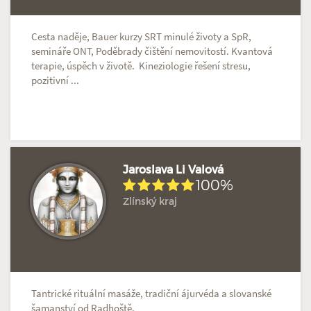
Cesta naděje, Bauer kurzy SRT minulé životy a SpR,
semináře ONT, Poděbrady čištění nemovitostí. Kvantová
terapie, úspěch v životě. Kineziologie řešení stresu,
pozitivní ...
Jaroslava Li Valová
100%
Zlínský kraj
Hodnoceno: 1×
Profil terapeuta
Tantrické rituální masáže, tradiční ájurvéda a slovanské
šamanství od Radhoště.