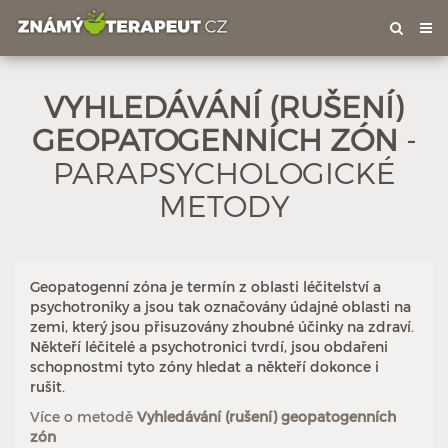
Tog
nav
VYHLEDÁVÁNÍ (RUŠENÍ)
GEOPATOGENNÍCH ZÓN
-
PARAPSYCHOLOGICKÉ
METODY
Hodnoceno: 12×
Profil terapeuta
Geopatogenní zóna je termín z oblasti léčitelství a
psychotroniky a jsou tak označovány údajné oblasti na
zemi, který jsou přisuzovány zhoubné účinky na zdraví.
Někteří léčitelé a psychotronici tvrdí, jsou obdařeni
schopnostmi tyto zóny hledat a někteří dokonce i
rušit.
Více o metodě
Vyhledávání (rušení) geopatogenních
zón