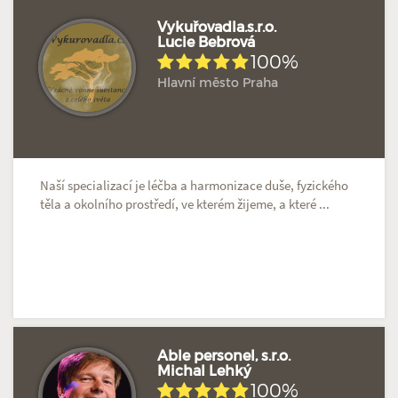
Vykuřovadla.s.r.o.
Lucie Bebrová
100%
Hodnoceno: 2×
Profil terapeuta
Hlavní město Praha
Naší specializací je léčba a harmonizace duše, fyzického
těla a okolního prostředí, ve kterém žijeme, a které ...
Able personel, s.r.o.
Michal Lehký
100%
Hodnoceno: 2×
Profil terapeuta