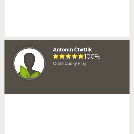
Antonín Čtvrtlík
100%
Olomoucký kraj
Doposud žádné hodnocení
Profil terapeuta