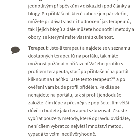
jednotlivým příspěvkům v diskuzích pod články a
blogy. Po přihlášení, které zabere jen pár vteřin,
můžete přidávat vlastní hodnocení jak terapeutů,
tak i jejich blogů a dále můžete hodnotit i metody a
obory, se kterými máte vlastní zkušenost.
Terapeut:
Jste-li terapeut a najdete se v seznamu
dostupných terapeutů na portálu, tak máte
možnost požádat o přiřazení Vašeho profilu s
profilem terapeuta, stačí po přihlášení na portál
kliknout na tlačítko "Jste tento terapeut?" a po
ověření Vám bude profil přidělen. Pakliže se
nenajdete na portálu, tak si profil jendoduše
založte, čím lépe a přesněji se popíšete, tím větší
důvěru budete jako terapeut vzbuzovat. Zkuste
vybírat pouze ty metody, které opravdu ovládáte,
není cílem vybrat co největší množství metod,
vypadá to velmi nedůvěryhodně.