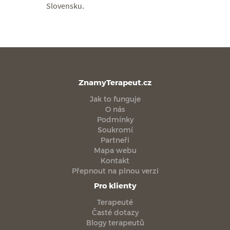
Slovensku.
ZnamyTerapeut.cz
Jak to funguje
O nás
Podmínky
Soukromí
Partneři
Mapa webu
Kontakt
Přepnout na plnou verzi
Pro klienty
Terapeuté
Časté dotazy
Blogy terapeutů