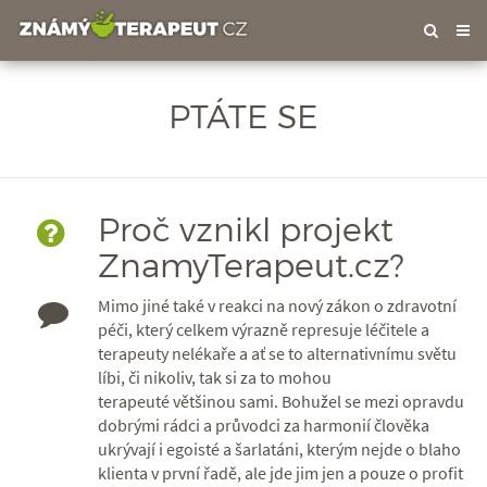
Tog
nav
PTÁTE SE
Proč vznikl projekt
ZnamyTerapeut.cz?
Mimo jiné také v reakci na nový zákon o zdravotní
péči, který celkem výrazně represuje léčitele a
terapeuty nelékaře a ať se to alternativnímu světu
líbi, či nikoliv, tak si za to mohou
terapeuté většinou sami. Bohužel se mezi opravdu
dobrými rádci a průvodci za harmonií člověka
ukrývají i egoisté a šarlatáni, kterým nejde o blaho
klienta v první řadě, ale jde jim jen a pouze o profit