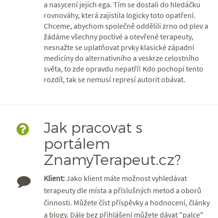
a nasycení jejich ega. Tím se dostali do hledáčku
rovnováhy, která zajistila logicky toto opatření.
Chceme, abychom společně oddělili zrno od plev a
žádáme všechny poctivé a otevřené terapeuty,
nesnažte se uplatňovat prvky klasické západní
medicíny do alternativního a veskrze celostního
světa, to zde opravdu nepatří! Kdo pochopí tento
rozdíl, tak se nemusí represí autorit obávat.
Jak pracovat s
portálem
ZnamyTerapeut.cz?
Klient:
Jako klient máte možnost vyhledávat
terapeuty dle místa a příslušných metod a oborů
činnosti. Můžete číst příspěvky a hodnocení, články
a blogy. Dále bez přihlášení můžete dávat "palce"