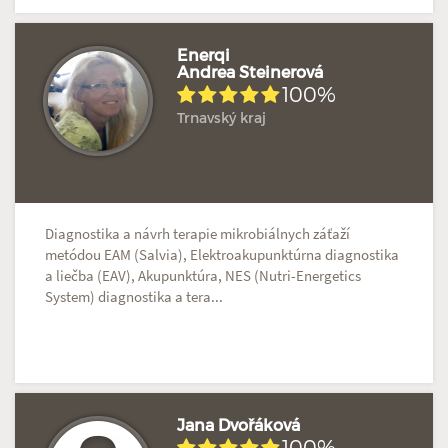
Enerqi
Andrea Steinerová
100%
Hodnoceno: 1×
Profil terapeuta
Trnavský kraj
Diagnostika a návrh terapie mikrobiálnych záťaží
metódou EAM (Salvia), Elektroakupunktúrna diagnostika
a liečba (EAV), Akupunktúra, NES (Nutri-Energetics
System) diagnostika a tera...
Jana Dvořáková
100%