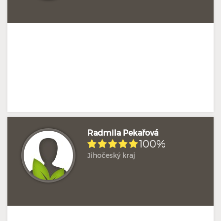
Radmila Pekařová
100%
Jihočeský kraj
Hodnoceno: 1×
Profil terapeuta