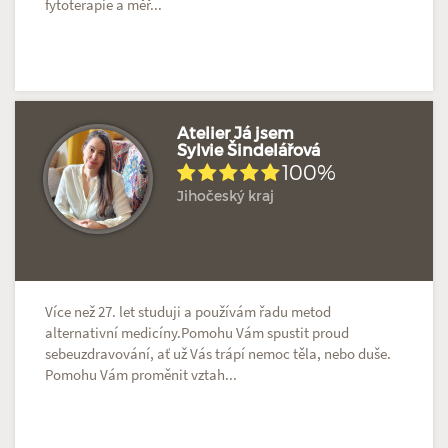
fytoterapie a měř...
Atelier Já jsem
Sylvie Šindelářová
100%
Hodnoceno: 2×
Profil terapeuta
Jihočeský kraj
Více než 27. let studuji a používám řadu metod
alternativní medicíny.Pomohu Vám spustit proud
sebeuzdravování, ať už Vás trápí nemoc těla, nebo duše.
Pomohu Vám proměnit vztah...