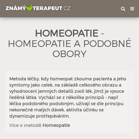
Tog
nav
HOMEOPATIE
-
HOMEOPATIE A PODOBNÉ
OBORY
Hodnoceno: 4×
Profil terapeuta
Metoda léčby, kdy homeopat zkoume pacienta a jeho
symtomy jako celek, na základě celkového obrazu a
vyhodnocení jemných detailů zvolí lék, jímž je vysoce
ředěná látka. Vychází se z několika principů - např.
léčba podobného podobným, užívají se dle principu
nekonečně malých dávek, aktivita účinku se
dynamizuje protřepáváním.
Více o metodě
Homeopatie