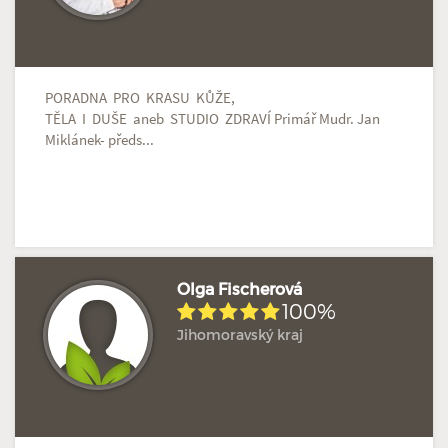
PORADNA PRO KRASU KŮŽE,
TĚLA I DUŠE aneb STUDIO ZDRAVÍ Primář Mudr. Jan
Miklánek- předs...
Olga Fischerová
100%
Jihomoravský kraj
Hodnoceno: 2×
Profil terapeuta