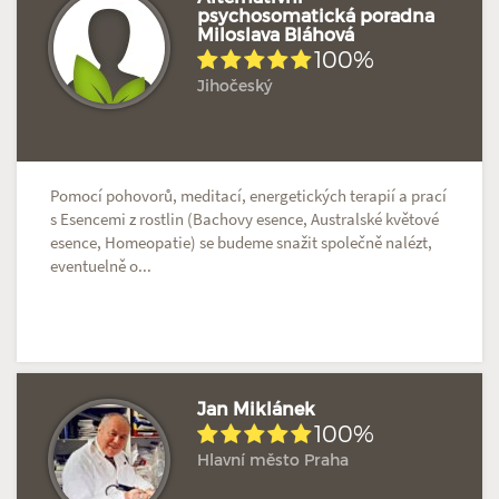
psychosomatická poradna
Miloslava Bláhová
Hodnoceno: 2×
Profil terapeuta
100%
Jihočeský
Pomocí pohovorů, meditací, energetických terapií a prací
s Esencemi z rostlin (Bachovy esence, Australské květové
esence, Homeopatie) se budeme snažit společně nalézt,
eventuelně o...
Jan Miklánek
100%
Hlavní město Praha
Hodnoceno: 2×
Profil terapeuta