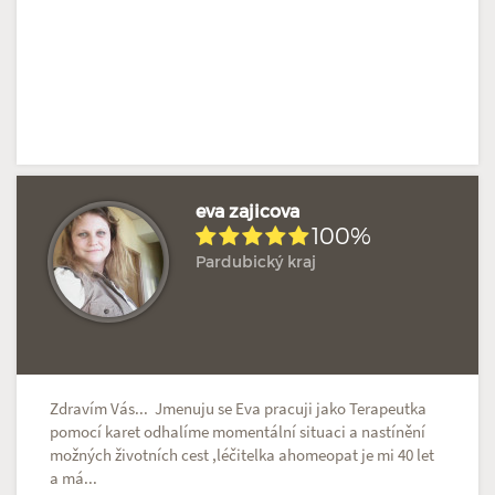
eva zajicova
100%
Pardubický kraj
Hodnoceno: 1×
Profil terapeuta
Zdravím Vás... Jmenuju se Eva pracuji jako Terapeutka
pomocí karet odhalíme momentální situaci a nastínění
možných životních cest ,léčitelka ahomeopat je mi 40 let
a má...