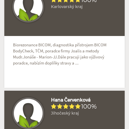
Karlovarský kraj
Hodnoceno: 1×
Profil terapeuta
Biorezonance BICOM, diagnostika přístrojem BICOM
BodyCheck, TČM, poradce firmy Joalis a metody
Mudr.Jonáše - Marion-JJ.Dále pracuji jako výživový
poradce, nabízím doplňky stravy a ...
Hana Červenková
100%
Jihočeský kraj
Hodnoceno: 1×
Profil terapeuta