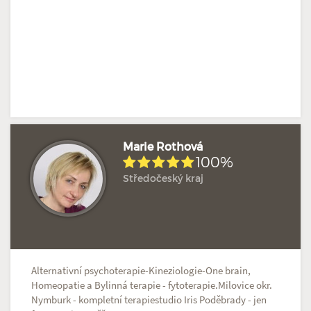
Marie Rothová
100%
Středočeský kraj
Hodnoceno: 2×
Profil terapeuta
Alternativní psychoterapie-Kineziologie-One brain,
Homeopatie a Bylinná terapie - fytoterapie.Milovice okr.
Nymburk - kompletní terapiestudio Iris Poděbrady - jen