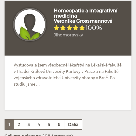
Homeopatie a integrativní
medicína
Veronika Grossmannová
100%
Jihomoravský
Vystudovala jsem všeobecné lékařství na Lékařské fakultě
v Hradci Králové Univerzity Karlovy v Praze a na Fakultě
vojenského zdravotnictví Univerzity obrany v Brně. Po
studiu jsme ...
1
2
3
4
5
6
Další
Celkem nalezeno 208 terapeutů