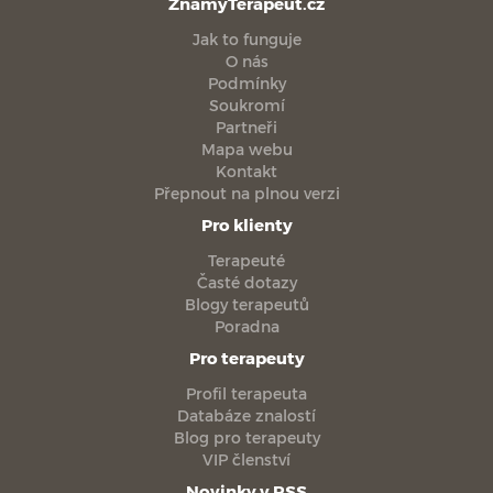
ZnamyTerapeut.cz
Jak to funguje
O nás
Podmínky
Soukromí
Partneři
Mapa webu
Kontakt
Přepnout na plnou verzi
Pro klienty
Terapeuté
Časté dotazy
Blogy terapeutů
Poradna
Pro terapeuty
Profil terapeuta
Databáze znalostí
Blog pro terapeuty
VIP členství
Novinky v RSS