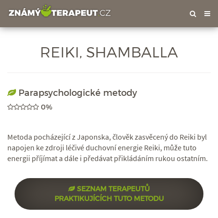
Tog
nav
REIKI, SHAMBALLA
Parapsychologické metody
0%
Metoda pocházející z Japonska, člověk zasvěcený do Reiki byl
napojen ke zdroji léčivé duchovní energie Reiki, může tuto
energii příjímat a dále i předávat přikládáním rukou ostatním.
SEZNAM TERAPEUTŮ
PRAKTIKUJÍCÍCH TUTO METODU