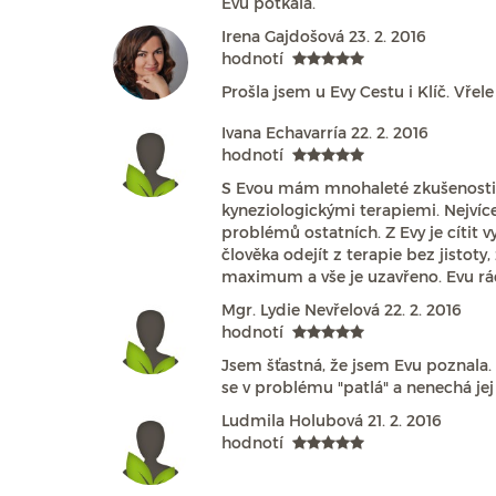
Evu potkala.
Irena Gajdošová
23. 2. 2016
hodnotí
Prošla jsem u Evy Cestu i Klíč. Vřele
Ivana Echavarría
22. 2. 2016
hodnotí
S Evou mám mnohaleté zkušenosti, v
kyneziologickými terapiemi. Nejvíc
problémů ostatních. Z Evy je cítit v
člověka odejít z terapie bez jistoty,
maximum a vše je uzavřeno. Evu rá
Mgr. Lydie Nevřelová
22. 2. 2016
hodnotí
Jsem šťastná, že jsem Evu poznala. O
se v problému "patlá" a nenechá jej
Ludmila Holubová
21. 2. 2016
hodnotí