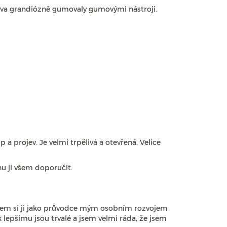
dova grandiózně gumovaly gumovými nástroji.
p a projev. Je velmi trpělivá a otevřená. Velice
hu ji všem doporučit.
a jsem si ji jako průvodce mým osobním rozvojem
k lepšímu jsou trvalé a jsem velmi ráda, že jsem