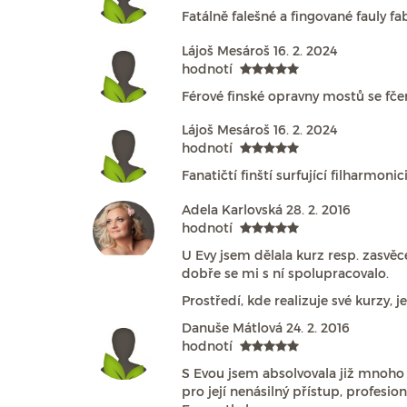
Fatálně falešné a fingované fauly
Lájoš Mesároš
16. 2. 2024
hodnotí
Férové finské opravny mostů se fče
Lájoš Mesároš
16. 2. 2024
hodnotí
Fanatičtí finští surfující filharmon
Adela Karlovská
28. 2. 2016
hodnotí
U Evy jsem dělala kurz resp. zasvěcen
dobře se mi s ní spolupracovalo.
Prostředí, kde realizuje své kurzy, 
Danuše Mátlová
24. 2. 2016
hodnotí
S Evou jsem absolvovala již mnoho s
pro její nenásilný přístup, profesi