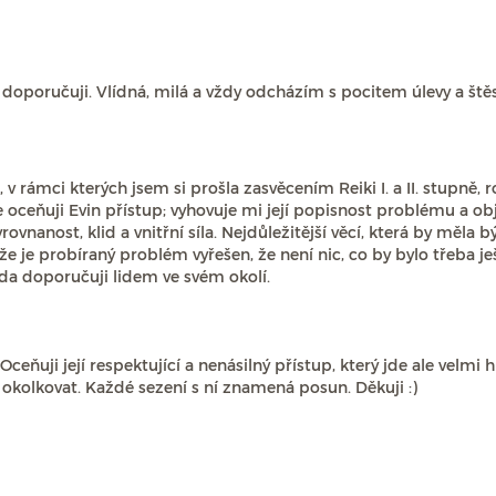
 doporučuji. Vlídná, milá a vždy odcházím s pocitem úlevy a štěstí.
 rámci kterých jsem si prošla zasvěcením Reiki I. a II. stupně, 
e oceňuji Evin přístup; vyhovuje mi její popisnost problému a o
yrovnanost, klid a vnitřní síla. Nejdůležitější věcí, která by mě
 že je probíraný problém vyřešen, že není nic, co by bylo třeba je
da doporučuji lidem ve svém okolí.
ceňuji její respektující a nenásilný přístup, který jde ale velmi
 okolkovat. Každé sezení s ní znamená posun. Děkuji :)