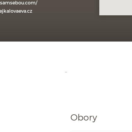
tsamsebou.com/
jkalovaeva.cz
Obory