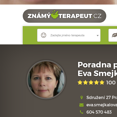
Zadejte jméno terapeuta
Poradna p
Eva Smej
100
Sdružení 27 Pr
eva.smejkalov
604 570 483