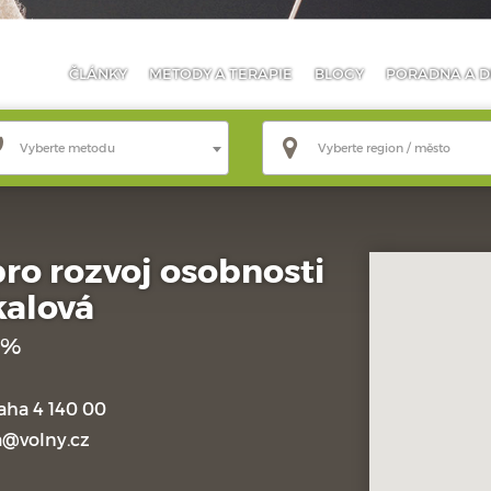
ČLÁNKY
METODY
A TERAPIE
BLOGY
PORADNA
A D
Vyberte metodu
Vyberte region / město
ro rozvoj osobnosti
kalová
 %
aha 4 140 00
a@volny.cz