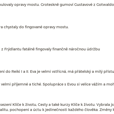
 fabulovaly opravy mostu. Groteskně gumoví Gustavové z Gotwal
ra chystaly do fingované opravy mostu.
ici z Frýdlantu fatálně fingovaly finančně náročnou údržbu
í do Reiki I a II. Eva je velmi vstřícná, má přátelský a milý přístu
je velmi příjemné a tiché. Spolupráce s Evou si velice vážím a mo
ezení Klíče k životu, Cesty a také kurzy Klíče k životu. Vybral
onalitu, pochopení a úctu k jedinečnosti každého člověka. Změny 