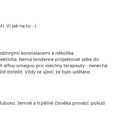
 Ví jak na to :-).
rodinnými konstalacemi a několika
bjektivita. Nemá tendence projektovat sebe do
la být alfou-omegou pro všechny terapeuty - nenechá
ště dořešit. Vždy se ujistí, že bylo uděláno
 hluboko. Jemně a trpělivě člověka provází, pokud