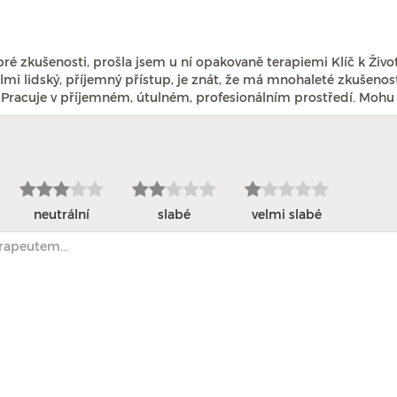
é zkušenosti, prošla jsem u ní opakovaně terapiemi Klíč k Životu
elmi lidský, příjemný přístup, je znát, že má mnohaleté zkušen
 Pracuje v příjemném, útulném, profesionálním prostředí. Mohu j
neutrální
slabé
velmi slabé