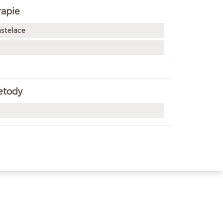
rapie
stelace
etody