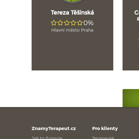
Tereza Těšínská
C
0%
Hlavní město Praha
ZnamyTerapeut.cz
Pro klienty
Jak to funguje
Terapeuté