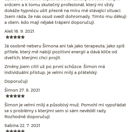
srdcem a k tomu skutečný profesionál, který mi vždy
dokáže hypnózu ušít přesně na míru mé stávající situaci.
Jsem ráda, že nás osud svedl dohromady. Tímto mu děkuji
a všem, kdo mají nějaké trápení doporučuji.
Aleš
16. 9. 2021
Já osobně neberu Šimona ani tak jako terapeuta, jako spíš
přítele, který mě nabijí pozitivní energií a dává klíče od
dveřích, kterými chci projít.
Změny jsem cítil už po první schůzce. Šimon má
individuální přístup, je velmi milý a přátelský.
Doporučuji
Šimon
27. 8. 2021
Šimon je velmi milý a působivý muž. Pomohl mi vypořádat
se s problémy s kterými sem si sám nevěděl rady.
Rozhodně doporučuji
Sabina
22. 7. 2021