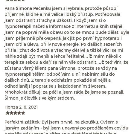
Pana Šimona Pečenku jsem si vybrala, protože působí
příjemně, klidně a má velice lidský přístup. Potřebovala
jsem odstranit strachy a úzkosti. I když jsem si o
hypnoterapii načetla informace z internetu a knih stejně
jsem na poprvé měla obavu co to se mnou bude dělat. Byla
jsem příjemně překvapená, jak již po první hypnoterapii
jsem cítila úlevu, příliv nové energie. Po dalších sezeních
přišla i chuť do života a všechny děsivé a těžké věci se mi
náhle zdají být menší a lehce řešitelné. Jíž mám několik
terapií za sebou a daří se nám vše odstranit. Už teď vím, že
zůstanu věrný klient pana Šimona, protože se vždy na
hypnoterapii těším, odpočívám u ní, nabírám sílu do
dalších dnů. Z terapie odcházím pokaždé silnější a
odhodlanější poprat se s každodenním životem.
Mnohokrát děkuji za péči a jsem ráda že jsme se poznali.
Šimon je člověk s velkým srdcem.
Honza
2. 6. 2021
Perfektní zážitek. Byl jsem prvně, na zkoušku. Ovšem s
jasným zadáním - byl jsem unavený po prodělaném covidu
a stačilo pár sezení a cítím se o dost lépe! Mohu vřele