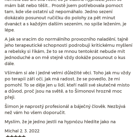
mám bát nebo těšit... Prostě jsem potřebovala pomoct
tam, kde vše ostatní už nepomáhalo. Jedno sezení
dokázalo posunout ručičku do polohy za pět minut
dvanáct a s každým dalším sezením, no spíše ležením, je
lépe.
A jak se vracím do normálního provozního naladění, tajně
jeho terapeutické schopnosti podrobuji kritickému myšlení
a rebelsky si říkám, že to se mnou tentokrát nebude mít
jednoduché a on mě stejně vždy dokáže posunout o kus
dále.
Všímám si ale i jedné velmi důležité věci. Toho jak mu vždy
po terapii září oči, jak má radost, že se povedlo, že mi
pomohl. To se děje jen u lidí, kteří našli své skutečné místo
a důvod, proč jsou na světě, a to Šimonovi hrozně moc
přeji.
Šimon je naprostý profesionál a báječný člověk. Nezbývá
než vám ho všem doporučit.
Myslím, že je jedno jestli na hypnózu hledíte jako na
Michal
2. 3. 2022