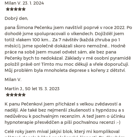
Milan V.
23. 1. 2024
Dobrý den,
pana Šimona Pečenku jsem navštívil poprvé v roce 2022. Po
dohodě jsme spolupracovali o víkendech. Dojížděl jsem
totiž vlakem 100 km... Za 7 návštěv (každá zhruba po 1
měsíci), jsme společně dokázali skoro nemožné... Hodně
práce na sobě jsem musel odvést sám, ale bez pana
Pečenky bych to nedokázal. Základy v mé osobní pyramidě
položil právě on! Tímto mu moc děkuji a vřele doporučuji.
Můj problém byla mnoholeta deprese s kořeny z dětství.
Milan V.
Martin J., 50 let
15. 3. 2023
K panu Pečenkovi jsem přicházel s velkou zvědavostí a
nadějí. Ale také bez nejmenší zkušenosti s hypnózou a s
nedůvěrou k pochvalným recenzím. A teď jsem o účinku
hypnoterapie přesvědčen a píši pochvalnou recenzi :-)
Celé roky jsem míval jakýsi blok, který mi komplikoval