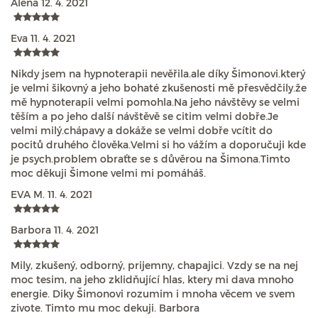
Alena
12. 4. 2021
Eva
11. 4. 2021
Nikdy jsem na hypnoterapii nevěřila.ale díky Šimonovi.který
je velmi šikovný a jeho bohaté zkušenosti mě přesvědčily.že
mě hypnoterapii velmi pomohla.Na jeho návštěvy se velmi
těším a po jeho další návštěvě se citim velmi dobře.Je
velmi milý.chápavy a dokáže se velmi dobře vcítit do
pocitů druhého člověka.Velmi si ho vážím a doporučuji kde
je psych.problem obraťte se s důvěrou na Šimona.Timto
moc děkuji Šimone velmi mi pomáháš.
EVA M.
11. 4. 2021
Barbora
11. 4. 2021
Mily, zkušený, odborný, prijemny, chapajici. Vzdy se na nej
moc tesim, na jeho zklidňující hlas, ktery mi dava mnoho
energie. Diky Šimonovi rozumim i mnoha věcem ve svem
zivote. Timto mu moc dekuji. Barbora