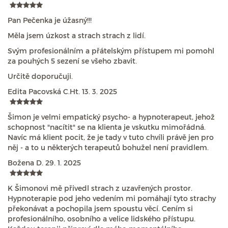
Pan Pečenka je úžasný!!!
Měla jsem úzkost a strach strach z lidí.
Svým profesionálním a přátelským přístupem mi pomohl
za pouhých 5 sezení se všeho zbavit.
Určitě doporučuji.
Edita Pacovská C.Ht.
13. 3. 2025
Šimon je velmi empatický psycho- a hypnoterapeut, jehož
schopnost "nacítit" se na klienta je vskutku mimořádná.
Navíc má klient pocit, že je tady v tuto chvíli právě jen pro
něj - a to u některých terapeutů bohužel není pravidlem.
Božena D.
29. 1. 2025
K Šimonovi mě přivedl strach z uzavřených prostor.
Hypnoterapie pod jeho vedením mi pomáhají tyto strachy
překonávat a pochopila jsem spoustu věcí. Cením si
profesionálního, osobního a velice lidského přístupu.