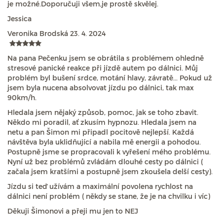
je možné.Doporučuji všem,je prostě skvělej.
Jessica
Veronika Brodská
23. 4. 2024
Na pana Pečenku jsem se obrátila s problémem ohledně
stresové panické reakce při jízdě autem po dálnici. Můj
problém byl bušení srdce, motání hlavy, závratě... Pokud už
jsem byla nucena absolvovat jízdu po dálnici, tak max
90km/h.
Hledala jsem nějaký způsob, pomoc, jak se toho zbavit.
Někdo mi poradil, ať zkusím hypnozu. Hledala jsem na
netu a pan Šimon mi připadl pocitově nejlepší. Každá
návštěva byla uklidňující a nabila mě energii a pohodou.
Postupně jsme se propracovali k vyřešení mého problému.
Nyní už bez problémů zvládám dlouhé cesty po dálnici (
začala jsem kratšími a postupně jsem zkoušela delší cesty).
Jízdu si teď užívám a maximální povolena rychlost na
dálnici není problém ( někdy se stane, že je na chvilku i víc)
Děkuji Šimonovi a přeji mu jen to NEJ