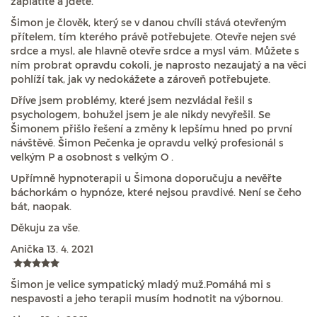
zaplatíte a jdete.
Šimon je člověk, který se v danou chvíli stává otevřeným
přítelem, tím kterého právě potřebujete. Otevře nejen své
srdce a mysl, ale hlavně otevře srdce a mysl vám. Můžete s
ním probrat opravdu cokoli, je naprosto nezaujatý a na věci
pohlíží tak, jak vy nedokážete a zároveň potřebujete.
Dříve jsem problémy, které jsem nezvládal řešil s
psychologem, bohužel jsem je ale nikdy nevyřešil. Se
Šimonem přišlo řešení a změny k lepšímu hned po první
návštěvě. Šimon Pečenka je opravdu velký profesionál s
velkým P a osobnost s velkým O .
Upřímně hypnoterapii u Šimona doporučuju a nevěřte
báchorkám o hypnóze, které nejsou pravdivé. Není se čeho
bát, naopak.
Děkuju za vše.
Anička
13. 4. 2021
Šimon je velice sympatický mladý muž.Pomáhá mi s
nespavosti a jeho terapii musím hodnotit na výbornou.