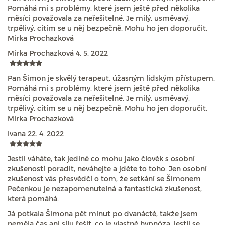
Pomáhá mi s problémy, které jsem ještě před několika
měsíci považovala za neřešitelné. Je milý, usměvavý,
trpělivý, cítím se u něj bezpečně. Mohu ho jen doporučit.
Mirka Prochazková
Mirka Prochazková
4. 5. 2022
Pan Šimon je skvělý terapeut, úžasným lidským přístupem.
Pomáhá mi s problémy, které jsem ještě před několika
měsíci považovala za neřešitelné. Je milý, usměvavý,
trpělivý, cítím se u něj bezpečně. Mohu ho jen doporučit.
Mirka Prochazková
Ivana
22. 4. 2022
Jestli váháte, tak jediné co mohu jako člověk s osobní
zkušeností poradit, neváhejte a jděte to toho. Jen osobní
zkušenost vás přesvědčí o tom, že setkání se Šimonem
Pečenkou je nezapomenutelná a fantastická zkušenost,
která pomáhá.
Já potkala Šimona pět minut po dvanácté, takže jsem
neměla čas ani sílu řešit, co je vlastně hypnóza, jestli se