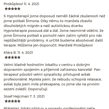
Prokůpkovi
11. 4. 2021
S Hypnoterapií jsme doposud neměli žádné zkušenosti než
jsme potkali Šimona. Díky němu to manžela zbavilo
dlouholetých migrén a naší autistickou dcerku
Hypnoterapie posouvá dál a dál. Jsme nesmírně vděční, že
jsme Šimona potkali a pomohl nám zatím vyřešit pro nás
nejdůležitější problémy. A určitě budeme absolvovat další
terapie. Můžeme jen doporučit. Manželé Prokůpkovi
Klára B.
11. 4. 2021
Velmi kladně hodnotím lokalitu v centru s dobrým
dopravním spojením a příjemně zařízenou kancelář. Pan
terapeut působil velmi synpaticky, přístupně avšak
profesionálně. Myslela jsem, že nebudu schopná relaxace,
avšak byla jsem mile překvapena, co jsme vše na prvním
sezení zvládli. Doporučuji.
Josef Hejcman
7. 3. 2021
Přátelský, lidský přístup a opravdu profesionální péče.