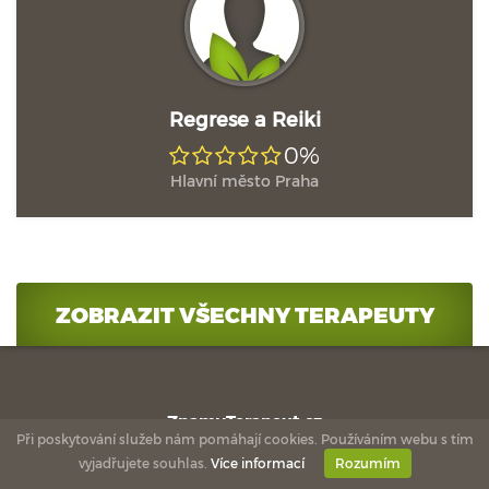
Regrese a Reiki
0%
Hlavní město Praha
ZOBRAZIT VŠECHNY TERAPEUTY
ZnamyTerapeut.cz
Při poskytování služeb nám pomáhají cookies. Používáním webu s tím
Jak to funguje
vyjadřujete souhlas.
Více informací
Rozumím
O nás