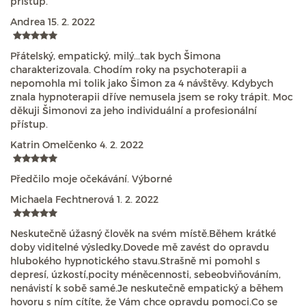
přístup.
Andrea
15. 2. 2022
Přátelský, empatický, milý...tak bych Šimona
charakterizovala. Chodím roky na psychoterapii a
nepomohla mi tolik jako Šimon za 4 návštěvy. Kdybych
znala hypnoterapii dříve nemusela jsem se roky trápit. Moc
děkuji Šimonovi za jeho individuální a profesionální
přístup.
Katrin Omelčenko
4. 2. 2022
Předčilo moje očekávání. Výborné
Michaela Fechtnerová
1. 2. 2022
Neskutečně úžasný člověk na svém místě.Během krátké
doby viditelné výsledky.Dovede mě zavést do opravdu
hlubokého hypnotického stavu.Strašně mi pomohl s
depresí, úzkostí,pocity méněcennosti, sebeobviňováním,
nenávistí k sobě samé.Je neskutečně empatický a během
hovoru s ním cítíte, že Vám chce opravdu pomoci.Co se