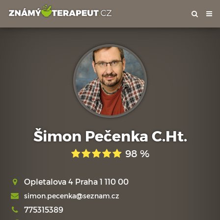
Tog
nav
Šimon Pečenka C.Ht.
98 %
Opletalova 4 Praha 1 110 00
simon.pecenka@seznam.cz
775315389