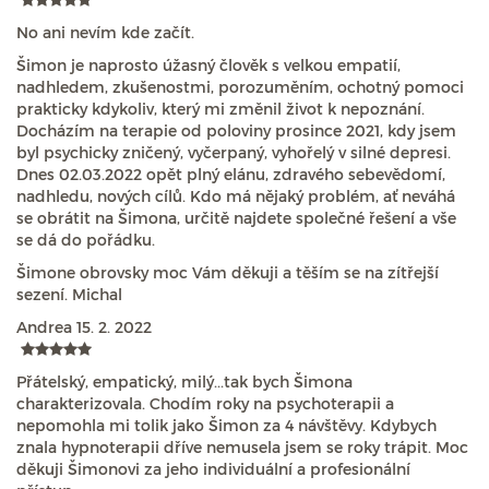
No ani nevím kde začít.
Šimon je naprosto úžasný člověk s velkou empatií,
nadhledem, zkušenostmi, porozuměním, ochotný pomoci
prakticky kdykoliv, který mi změnil život k nepoznání.
Docházím na terapie od poloviny prosince 2021, kdy jsem
byl psychicky zničený, vyčerpaný, vyhořelý v silné depresi.
Dnes 02.03.2022 opět plný elánu, zdravého sebevědomí,
nadhledu, nových cílů. Kdo má nějaký problém, ať neváhá
se obrátit na Šimona, určitě najdete společné řešení a vše
se dá do pořádku.
Šimone obrovsky moc Vám děkuji a těším se na zítřejší
sezení. Michal
Andrea
15. 2. 2022
Přátelský, empatický, milý...tak bych Šimona
charakterizovala. Chodím roky na psychoterapii a
nepomohla mi tolik jako Šimon za 4 návštěvy. Kdybych
znala hypnoterapii dříve nemusela jsem se roky trápit. Moc
děkuji Šimonovi za jeho individuální a profesionální