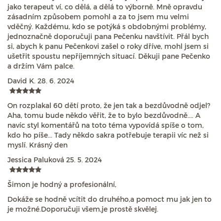
jako terapeut ví, co dělá, a dělá to výborně. Mně opravdu
zásadním způsobem pomohl a za to jsem mu velmi
vděčný. Každému, kdo se potýká s obdobnými problémy,
jednoznačně doporučuji pana Pečenku navštívit. Přál bych
si, abych k panu Pečenkovi zašel o roky dříve, mohl jsem si
ušetřit spoustu nepříjemných situací. Děkuji pane Pečenko
a držím Vám palce.
David K.
28. 6. 2024
On rozplakal 60 dětí proto, že jen tak a bezdůvodně odjel?
Aha, tomu bude někdo věřit, že to bylo bezdůvodně.... A
navíc styl komentářů na toto téma vypovídá spíše o tom,
kdo ho píše... Tady někdo sakra potřebuje terapii víc než si
myslí. Krásný den
Jessica Paluková
25. 5. 2024
Šimon je hodný a profesionální,
Dokáže se hodně vcítit do druhého,a pomoct mu jak jen to
je možné.Doporučuji všem,je prostě skvělej.