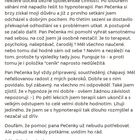
některé docela běžné společenské činnosti. Po dlouhém
váhání mě napadlo řešit to hypnoterapií. Pan Pečenka si
brzy získal moji důvěru a již z prvního setkání jsem
odcházel s dobrým pocitem. Po třetím sezení se dostavilo
překvapivé odhodlání se s problémem utkat. A postupně
se začalo dařit. Pan Pečenka mi pomohl vyhrát samotnému
nad sebou, na což jsem já osobně nestačil. Je to terapeut,
psycholog, našeptávač, čaroděj ? Měl všechno naučené,
nebo tomu dal hodně sám od sebe ? Nevím a nezáleží na
tom, protože ty výsledky tady jsou. Funguje to - a proti
tomu je i položka "ceník" naprosto nedůležitá.
Pan Pečenka byl vždy připravený, soustředěný, chápavý. Měl
nefalšovanou radost z mých pokroků. Dobře se s ním
povídalo, byl zábavný, na všechno mi odpověděl. Také jsem
zjistil, že v hypnóze je mi dobře - ovšem žádnou závislost
nepozoruji :-). Po pěti lekcích jsem terapii sám ukončil a s
velkým odstupem to celé velmi dobře hodnotím. Lituji
jediného, že jsem se s hypnoterapií tak dlouho rozmýšlel a
nezačal už dřív.
Doufám, že pomoc pana Pečenky už nebudu potřebovat.
Ale pokud se někdy potkáme, uvidím ho rád.