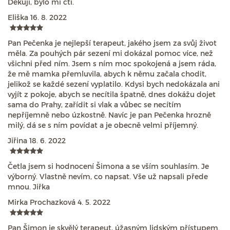
Děkuji, bylo mi ctí.
Eliška
16. 8. 2022
Pan Pečenka je nejlepší terapeut, jakého jsem za svůj život
měla. Za pouhých pár sezení mi dokázal pomoc více, než
všichni před ním. Jsem s ním moc spokojená a jsem ráda,
že mě mamka přemluvila, abych k němu začala chodit,
jelikož se každé sezení vyplatilo. Kdysi bych nedokázala ani
vyjít z pokoje, abych se necítila špatně, dnes dokážu dojet
sama do Prahy, zařídit si vlak a vůbec se necítím
nepříjemně nebo úzkostně. Navíc je pan Pečenka hrozně
milý, dá se s ním povídat a je obecně velmi příjemný.
Jiřina
18. 6. 2022
Četla jsem si hodnocení Šimona a se vším souhlasím. Je
výborný. Vlastně nevím, co napsat. Vše už napsali přede
mnou. Jiřka
Mirka Prochazková
4. 5. 2022
Pan Šimon je skvělý terapeut, úžasným lidským přístupem.