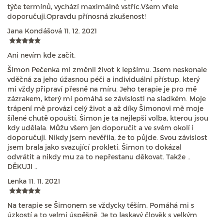
týče termínů, vychází maximálně vstříc.Všem vřele
doporučuji.Opravdu přínosná zkušenost!
Jana Kondášová
11. 12. 2021
Ani nevím kde začít.
Šimon Pečenka mi změnil život k lepšímu. Jsem neskonale
vděčná za jeho úžasnou péči a individuální přístup, který
mi vždy připraví přesně na míru. Jeho terapie je pro mě
zázrakem, který mi pomáhá se závislosti na sladkém. Moje
trápení mě provází celý život a až díky Šimonovi mě moje
šílené chutě opouští. Šimon je ta nejlepší volba, kterou jsou
kdy udělala. Můžu všem jen doporučit a ve svém okolí i
doporučuji. Nikdy jsem nevěřila, že to půjde. Svou závislost
jsem brala jako svazující prokletí. Šimon to dokázal
odvrátit a nikdy mu za to nepřestanu děkovat. Takže ..
DĚKUJI ..
Lenka
11. 11. 2021
Na terapie se Šimonem se vždycky těším. Pomáhá mi s
úzkostí a to velmi úspěšně. Je to laskavý člověk s velkým