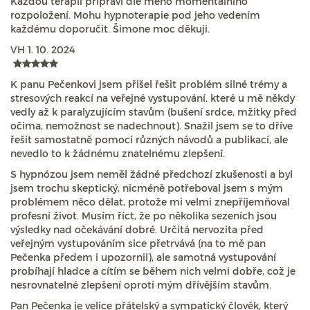
Každou terapii připraví dle mého momentálního
rozpoložení. Mohu hypnoterapie pod jeho vedením
každému doporučit. Šimone moc děkuji.
VH
1. 10. 2024
K panu Pečenkovi jsem přišel řešit problém silné trémy a
stresových reakcí na veřejné vystupování, které u mě někdy
vedly až k paralyzujícím stavům (bušení srdce, mžitky před
očima, nemožnost se nadechnout). Snažil jsem se to dříve
řešit samostatně pomocí různých návodů a publikací, ale
nevedlo to k žádnému znatelnému zlepšení.
S hypnózou jsem neměl žádné předchozí zkušenosti a byl
jsem trochu skeptický, nicméně potřeboval jsem s mým
problémem něco dělat, protože mi velmi znepříjemňoval
profesní život. Musím říct, že po několika sezeních jsou
výsledky nad očekávání dobré. Určitá nervozita před
veřejným vystupováním sice přetrvává (na to mě pan
Pečenka předem i upozornil), ale samotná vystupování
probíhají hladce a cítím se během nich velmi dobře, což je
nesrovnatelné zlepšení oproti mým dřívějším stavům.
Pan Pečenka je velice přátelský a sympatický člověk, který