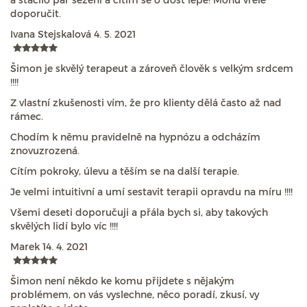
doporučit.
Ivana Stejskalová
4. 5. 2021
Šimon je skvělý terapeut a zároveň člověk s velkým srdcem
!!!!
Z vlastní zkušenosti vím, že pro klienty dělá často až nad
rámec.
Chodím k němu pravidelně na hypnózu a odcházím
znovuzrozená.
Cítím pokroky, úlevu a těším se na další terapie.
Je velmi intuitivní a umí sestavit terapii opravdu na míru !!!!
Všemi deseti doporučuji a přála bych si, aby takových
skvělých lidí bylo víc !!!!
Marek
14. 4. 2021
Šimon není někdo ke komu přijdete s nějakým
problémem, on vás vyslechne, něco poradí, zkusí, vy