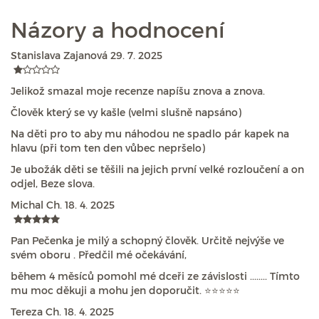
Názory a hodnocení
Stanislava Zajanová
29. 7. 2025
Jelikož smazal moje recenze napíšu znova a znova.
Člověk který se vy kašle (velmi slušně napsáno)
Na děti pro to aby mu náhodou ne spadlo pár kapek na
hlavu (při tom ten den vůbec nepršelo)
Je ubožák děti se těšili na jejich první velké rozloučení a on
odjel, Beze slova.
Michal Ch.
18. 4. 2025
Pan Pečenka je milý a schopný člověk. Určitě nejvýše ve
svém oboru . Předčil mé očekávání,
během 4 měsíců pomohl mé dceři ze závislosti ........ Tímto
mu moc děkuji a mohu jen doporučit. ⭐⭐⭐⭐⭐
Tereza Ch.
18. 4. 2025