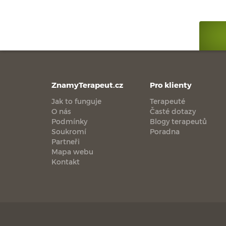
ZnamyTerapeut.cz
Pro klienty
Jak to funguje
Terapeuté
O nás
Časté dotazy
Podmínky
Blogy terapeutů
Soukromí
Poradna
Partneři
Mapa webu
Kontakt