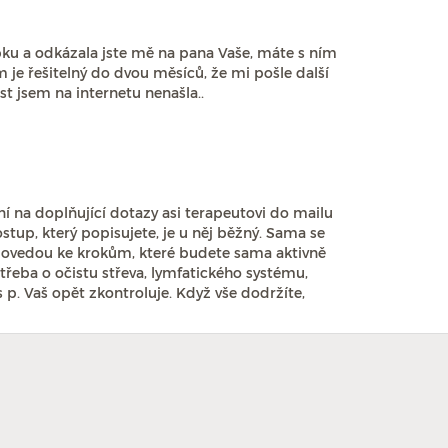
ku a odkázala jste mě na pana Vaše, máte s ním
 je řešitelný do dvou měsíců, že mi pošle další
t jsem na internetu nenašla..
í na doplňující dotazy asi terapeutovi do mailu
stup, který popisujete, je u něj běžný. Sama se
s povedou ke krokům, které budete sama aktivně
řeba o očistu střeva, lymfatického systému,
 p. Vaš opět zkontroluje. Když vše dodržíte,