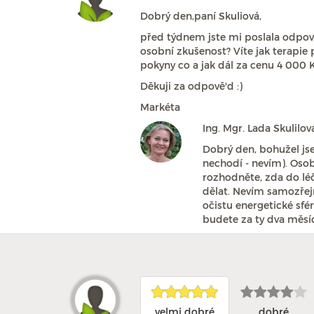
Dobrý den,paní Skuliová,
před týdnem jste mi poslala odpov
osobní zkušenost? Víte jak terapie
pokyny co a jak dál za cenu 4 000 K
Děkuji za odpově'd :)
Markéta
Ing. Mgr. Lada Skulilo
Dobrý den, bohužel jse
nechodí - nevím). Osob
rozhodněte, zda do léč
dělat. Nevím samozřejm
očistu energetické sfé
budete za ty dva měsí
velmi dobré
dobré