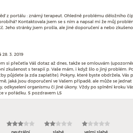
ěď z portálu : známý terapeut. Ohledně problému děložního číp
 probíhá? Kontaktovala jsem se s ním a napsal mi že můj problém
č. Jeho stránky jsem prošla, ale jiné doporučení a nebo zkušenos
vá
28. 3. 2019
m si přečetla Váš dotaz až dnes, takže se omlouvám (upozorněn
ní zkušenost s terapií p. Vaše mám, i když šlo o jiný problém. Po
by půjdete (a zda zaplatíte). Pokyny, které byste obdržela, Vá
ě, jaká jsou doporučení ve Vašem případě, ale může se jednat t
ry, odkyselení organismu či jiné úkony. Vždy po splnění kroku Vás
ce v pořádku. S pozdravem LS
neutrální
slabé
velmi slabé