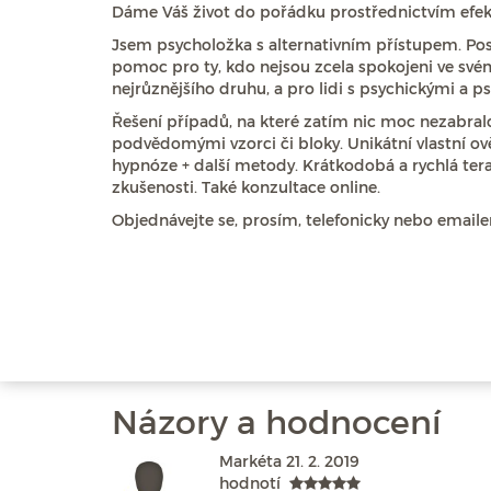
Dáme Váš život do pořádku prostřednictvím efekt
Jsem psycholožka s alternativním přístupem. Po
pomoc pro ty, kdo nejsou zcela spokojeni ve své
nejrůznějšího druhu, a pro lidi s psychickými a
Řešení případů, na které zatím nic moc nezabra
podvědomými vzorci či bloky. Unikátní vlastní o
hypnóze + další metody. Krátkodobá a rychlá tera
zkušenosti. Také konzultace online.
Objednávejte se, prosím, telefonicky nebo emaile
Názory a hodnocení
Markéta
21. 2. 2019
hodnotí