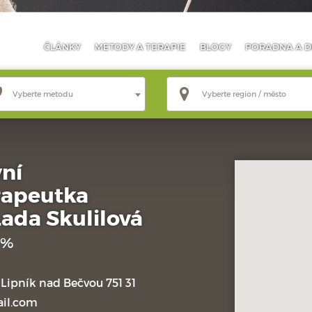
ČLÁNKY
METODY
A TERAPIE
BLOGY
PORADNA
A D
Vyberte metodu
Vyberte region / město
vní
rapeutka
Lada Skulilová
 %
 Lipník nad Bečvou 751 31
il.com