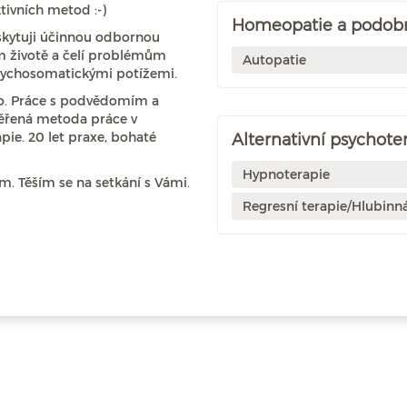
ivních metod :-)
Homeopatie a podob
skytuji účinnou odbornou
m životě a čelí problémům
Autopatie
 psychosomatickými potížemi.
lo. Práce s podvědomím a
věřená metoda práce v
pie. 20 let praxe, bohaté
Alternativní psychote
Hypnoterapie
m. Těším se na setkání s Vámi.
Regresní terapie/Hlubinn