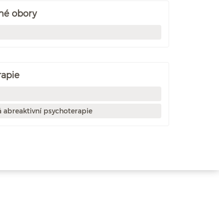
né obory
rapie
á abreaktivní psychoterapie