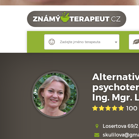
Zadejte jméno terapeuta
Alternati
psychote
Ing. Mgr. 
100
Losertova 69/2
skulilova@gma