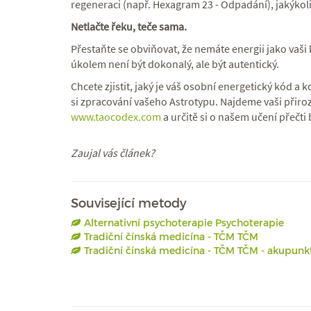
regeneraci (např. Hexagram 23 - Odpadání), jakýkoli
Netlačte řeku, teče sama.
Přestaňte se obviňovat, že nemáte energii jako vaši 
úkolem není být dokonalý, ale být autentický.
Chcete zjistit, jaký je váš osobní energetický kód a 
si zpracování vašeho Astrotypu. Najdeme vaši přiroz
www.taocodex.com
a určitě si o našem učení přečti
Zaujal vás článek?
Související metody
Alternativní psychoterapie Psychoterapie
Tradiční čínská medicína - TČM TČM
Tradiční čínská medicína - TČM TČM - akupunk