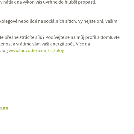
v nátlak na výkon vás uvrhne do hlubší propasti.
kolegové nebo lidé na sociálních sítích. Vy nejste oni. Vaším
kde přesně ztrácíte sílu? Podívejte se na můj profil a domluvte
enost a vrátíme vám vaši energii zpět. Více na
 blog
www.taocodex.com/cs/blog
tura