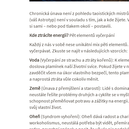
Chronická únava není z pohledu taoistických mistrů 
(váš Astrotyp) není v souladu s tím, jak a kde žijete. 
si sami – nebo pod tlakem okolí – postavili.
Kde ztrácíte energii?
Pět elementů vyčerpání
Každý z nás v sobě nese unikátní mix pěti elementů
vyčerpávat. Zkuste se najít v následujících vzorcích:
Voda
(Vyčerpání ze strachu a ztráty kořenů): K eleme
doslova plamínek naší životní svíce. Pokud žijete v 
zavděčit všem na úkor vlastního bezpečí, tento pla
a naprostá ztráta vůle cokoliv měnit.
Země
(Únava z přemýšlení a starostí): Lidé s domin
neustále řešíte problémy druhých a cyklíte se v myš
schopnost přeměňovat potravu a zážitky na energii. J
svůj vlastní život.
Oheň
(Syndrom vyhoření): Oheň dává radost a char
workoholismus, neustálá potřeba být vidět, přemíra