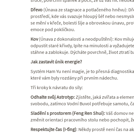
srdce, povrchní spánek a pocit, že už vás nic nedo
Dřevo
(Únava ze stagnace a potlačeného hněvu): Dře
prostředí, kde vás svazuje hloupý šéf nebo nesmysl
se mění v křeče, bolesti šíje a obrovskou únavu, pro
emoce pod pokličkou.
Kov
(Únava z dokonalosti a neodpuštění): Kov miluj
odpustit staré křivdy, lpíte na minulosti a vyžadujet
stáhne a zablokuje. Dýcháte povrchně, život ztratí b
Jak zastavit únik energie?
Systém Ham Yu není magie, je to přesná diagnostika
které vám byly rozdány při prvním nádechu.
Tři kroky k návratu do síly:
Odhalte svůj Astrotyp:
Zjistěte, jaká zvířata a eleme
svobodu, zatímco Vodní Buvol potřebuje samotu, čas
Sladění s prostorem (Feng Ren Shui):
Váš domov neb
změnit orientaci pracovního stolu nebo pochopit, že
Respektujte čas (I-ťing)
: Někdy prostě není čas na akc