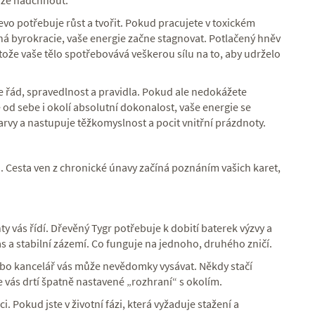
káže nadchnout.
vo potřebuje růst a tvořit. Pokud pracujete v toxickém
ná byrokracie, vaše energie začne stagnovat. Potlačený hněv
tože vaše tělo spotřebovává veškerou sílu na to, aby udrželo
e řád, spravedlnost a pravidla. Pokud ale nedokážete
e od sebe i okolí absolutní dokonalost, vaše energie se
arvy a nastupuje těžkomyslnost a pocit vnitřní prázdnoty.
. Cesta ven z chronické únavy začíná poznáním vašich karet,
nty vás řídí. Dřevěný Tygr potřebuje k dobití baterek výzvy a
 a stabilní zázemí. Co funguje na jednoho, druhého zničí.
o kancelář vás může nevědomky vysávat. Někdy stačí
 vás drtí špatně nastavené „rozhraní“ s okolím.
i. Pokud jste v životní fázi, která vyžaduje stažení a