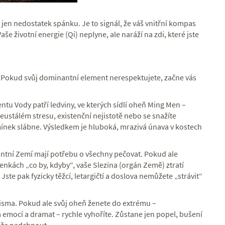
jen nedostatek spánku. Je to signál, že váš vnitřní kompas
Vaše životní energie (Qi) neplyne, ale naráží na zdi, které jste
. Pokud svůj dominantní element nerespektujete, začne vás
ntu Vody patří ledviny, ve kterých sídlí oheň Ming Men –
neustálém stresu, existenční nejistotě nebo se snažíte
mínek slábne. Výsledkem je hluboká, mrazivá únava v kostech
antní Zemí mají potřebu o všechny pečovat. Pokud ale
lenkách „co by, kdyby“, vaše Slezina (orgán Země) ztratí
ste pak fyzicky těžcí, letargičtí a doslova nemůžete „strávit“
isma. Pokud ale svůj oheň ženete do extrému –
 emocí a dramat – rychle vyhoříte. Zůstane jen popel, bušení