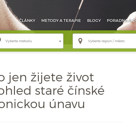
ČLÁNKY
METODY
A TERAPIE
BLOGY
PORADNA
A D
Vyberte metodu
Vyberte region / město
 jen žijete život
hled staré čínské
onickou únavu