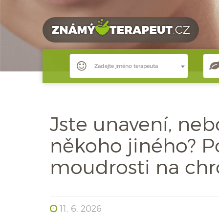
Zadejte jméno terapeuta
Jste unavení, nebo
někoho jiného? Po
moudrosti na chr
11. 6. 2026