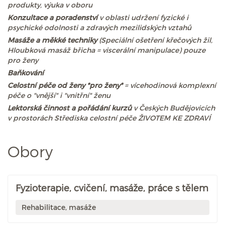
produkty, výuka v oboru
Konzultace a poradenství
v oblasti udržení fyzické i
psychické odolnosti a zdravých mezilidských vztahů
Masáže a měkké techniky
(Speciální ošetření křečových žil,
Hloubková masáž břicha = viscerální manipulace) pouze
pro ženy
Baňkování
Celostní péče od ženy *pro ženy*
= vícehodinová komplexní
péče o "vnější" i "vnitřní" ženu
Lektorská činnost a pořádání kurzů
v Českých Budějovicích
v prostorách Střediska celostní péče ŽIVOTEM KE ZDRAVÍ
Obory
Fyzioterapie, cvičení, masáže, práce s tělem
Rehabilitace, masáže