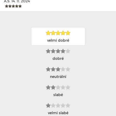
A.S.
14. 11. 2024
velmi dobré
dobré
neutrální
slabé
velmi slabé