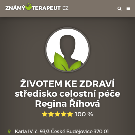
Tog
nav
ŽIVOTEM KE ZDRAVÍ
středisko celostní péče
Regina Říhová
100 %
Karla IV. č. 93/3 České Budějovice 370 01