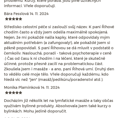
problémů. Kurzy, které pořádá, jsou plné užitečných
informací. Vřele doporučuji.
Bára Fesslová
14. 11. 2024
Středisko celostní péče si zaslouží svůj název. K paní Říhové
chodím často a vždy jsem odešla maximálně spokojená.
Nejen, že mi pokaždé našla kapky, které odpovídaly mým
aktuálním potřebám (a zafungovaly!), ale pokaždé jsem si
pěkně popovídali. S paní Říhovou se dá mluvit v podstatě o
čemkoliv. Naslouchá, poradí - taková psychoterapie v ceně
:) Čas od času k ní chodím i na léčení, které je skutečně
účinné, protože přesně zacílí na problematickou část.
Zkoušela jsem i masáže - a ano, paní Říhová umí. Druhý den
to vědělo celé moje tělo. Vřele doporučuji každému, kdo
hledá víc než "jen" (masáž/pedikúru/poradenství atd.).
Monika Plamínková
14. 11. 2024
Docházím již několik let na lymfatické masáže a taky občas
využívám bylinné produkty. Absolvovala jsem také kurzy o
bylinkách. Mohu jedině doporučit.