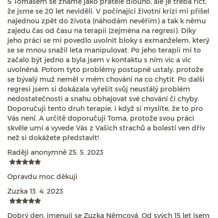
S Tomášem se známe jako přátelé dlouho, ale je třeba říct,
že jsme se 20 let neviděli. V počínající životní krizi mi přišel
najednou zpět do života (náhodám nevěřím) a tak k němu
zajedu čas od času na terapii (zejména na regresi). Díky
jeho práci se mi povedlo uvolnit bloky s exmanželem, který
se se mnou snažil leta manipulovat. Po jeho terapii mi to
začalo být jedno a byla jsem v kontaktu s ním víc a víc
uvolněná. Potom tyto problémy postupně ustaly, protože
se bývalý muž neměl v mém chování na co chytit. Po další
regresi jsem si dokázala vyřešit svůj neustálý problém
nedostatečnosti a snahu obhajovat své chování či chyby.
Doporučuji tento druh terapie, i když si myslíte, že to pro
Vás není. A určitě doporučuji Toma, protože svou práci
skvěle umí a vyvede Vás z Vašich strachů a bolestí ven dřív
než si dokážete představit!
Raději anonymně
25. 5. 2023
Opravdu moc děkuji
Zuzka
13. 4. 2023
Dobrý den, jmenuji se Zuzka Němcová. Od svých 15 let jsem