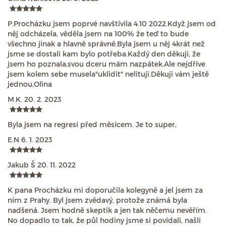
P.Procházku jsem poprvé navštívila 4.10 2022.Když jsem od
něj odcházela, věděla jsem na 100% že teď to bude
všechno jinak a hlavně správně.Byla jsem u něj 4krát než
jsme se dostali kam bylo potřeba.Každý den děkuji, že
jsem ho poznala,svou dceru mám nazpátek.Ale nejdříve
jsem kolem sebe musela"uklidit" nelituji.Děkuji vám ještě
jednou,Olina
M.K.
20. 2. 2023
Byla jsem na regresi před měsícem. Je to super,
E.N
6. 1. 2023
Jakub Š
20. 11. 2022
K pana Procházku mi doporučila kolegyně a jel jsem za
ním z Prahy. Byl jsem zvědavý, protože známá byla
nadšená. Jsem hodně skeptik a jen tak něčemu nevěřím.
No dopadlo to tak, že půl hodiny jsme si povídali, našli