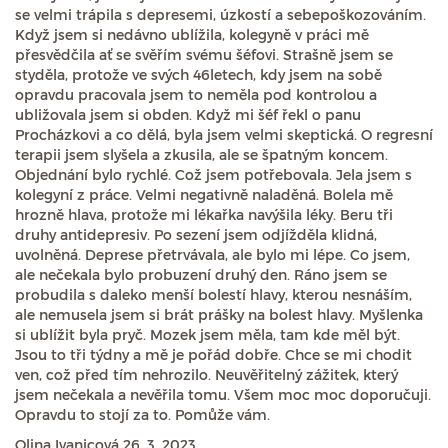
se velmi trápila s depresemi, úzkostí a sebepoškozováním.
Když jsem si nedávno ublížila, kolegyně v práci mě
přesvědčila ať se svěřím svému šéfovi. Strašně jsem se
styděla, protože ve svých 46letech, kdy jsem na sobě
opravdu pracovala jsem to neměla pod kontrolou a
ubližovala jsem si obden. Když mi šéf řekl o panu
Procházkovi a co dělá, byla jsem velmi skeptická. O regresní
terapii jsem slyšela a zkusila, ale se špatným koncem.
Objednání bylo rychlé. Což jsem potřebovala. Jela jsem s
kolegyní z práce. Velmi negativně naladěná. Bolela mě
hrozně hlava, protože mi lékařka navýšila léky. Beru tři
druhy antidepresiv. Po sezení jsem odjížděla klidná,
uvolněná. Deprese přetrvávala, ale bylo mi lépe. Co jsem,
ale nečekala bylo probuzení druhý den. Ráno jsem se
probudila s daleko menší bolestí hlavy, kterou nesnáším,
ale nemusela jsem si brát prášky na bolest hlavy. Myšlenka
si ublížit byla pryč. Mozek jsem měla, tam kde měl být.
Jsou to tři týdny a mě je pořád dobře. Chce se mi chodit
ven, což před tím nehrozilo. Neuvěřitelný zážitek, který
jsem nečekala a nevěřila tomu. Všem moc moc doporučuji.
Opravdu to stojí za to. Pomůže vám.
Olina Ivanicová
26. 3. 2023