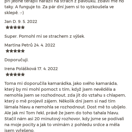
při jedné terapii narazil na strach z pavouků, zbavil mě ho
taky. A funguje to. Za pár dní jsem si to vyzkoušela ve
sklepě. :-)
Jan D.
9. 5. 2022
Super. Pomohl mi se strachem z výšek.
Martina Petrů
24. 4. 2022
Doporučuji.
Irena Polášková
17. 4. 2022
Toma mi doporučila kamarádka, jako svého kamaráda,
který by mi mohl pomoct s tím, když jsem nevěděla a
nemohla jsem se rozhodnout, zda jít do vztahu s chlapem,
který o mě projevil zájem. Několik dní jsem si nad tím
lámala hlavu a nemohla se rozhodnout. Dost mě to ubíjelo.
Ale jak mi Tom řekl, právě že jsem do toho tahala hlavu.
Stačil nám asi 20 minutový rozhovor, kdy jsme se podívali
na moje pocity a jak to vnímám z pohledu srdce a měla
jsem vyřešeno.