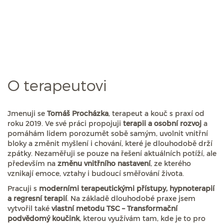
O terapeutovi
Jmenuji se
Tomáš Procházka
, terapeut a kouč s praxí od
roku 2019. Ve své práci propojuji
terapii a osobní rozvoj
a
pomáhám lidem porozumět sobě samým, uvolnit vnitřní
bloky a změnit myšlení i chování, které je dlouhodobě drží
zpátky. Nezaměřuji se pouze na řešení aktuálních potíží, ale
především na
změnu vnitřního nastavení
, ze kterého
vznikají emoce, vztahy i budoucí směřování života.
Pracuji s
moderními terapeutickými přístupy, hypnoterapií
a regresní terapií
. Na základě dlouhodobé praxe jsem
vytvořil také
vlastní metodu TSC – Transformační
podvědomý koučink
, kterou využívám tam, kde je to pro