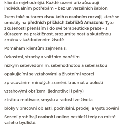
klienta nejvhodnější. Každé sezení přizpůsobuji
individuálním potřebám – bez univerzálních šablon.
Jsem také autorem
dvou knih o osobním rozvoji
, které se
umístily na
předních příčkách žebříčků Amazonu
. Tyto
zkušenosti přenáším i do své terapeutické praxe – s
důrazem na praktičnost, srozumitelnost a skutečnou
změnu v každodenním životě.
Pomáhám klientům zejména s:
úzkostmi, strachy a vnitřním napětím
nízkým sebevědomím, sebehodnotou a sebeláskou
opakujícími se vztahovými a životními vzorci
zpracováním minulých zranění, traumat a bolestí
vztahovými obtížemi (jednotlivci i páry)
ztrátou motivace, smyslu a radosti ze života
bloky v pracovní oblasti, podnikání, prodeji a vystupování
Sezení probíhají
osobně i online
, nezáleží tedy na místě
vašeho bydliště.