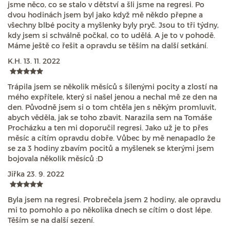
jsme něco, co se stalo v dětství a šli jsme na regresi. Po
dvou hodinách jsem byl jako když mě někdo přepne a
všechny blbé pocity a myšlenky byly pryč. Jsou to tři týdny,
kdy jsem si schválně počkal, co to udělá. A je to v pohodě.
Máme ještě co řešit a opravdu se těším na další setkání.
K.H.
13. 11. 2022
Trápila jsem se několik měsíců s šílenými pocity a zlostí na
mého expřítele, který si našel jenou a nechal mě ze den na
den. Původně jsem si o tom chtěla jen s někým promluvit,
abych věděla, jak se toho zbavit. Narazila sem na Tomáše
Procházku a ten mi doporučil regresi. Jako už je to přes
měsíc a cítím opravdu dobře. Vůbec by mě nenapadlo že
se za 3 hodiny zbavím pocitů a myšlenek se kterými jsem
bojovala několik měsíců :D
Jiřka
23. 9. 2022
Byla jsem na regresi. Probrečela jsem 2 hodiny, ale opravdu
mi to pomohlo a po několika dnech se cítím o dost lépe.
Těším se na další sezení.