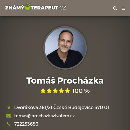
Tog
nav
Tomáš Procházka
100 %
Dvořákova 381/21 České Budějovice 370 01
tomas@prochazkazivotem.cz
722253656