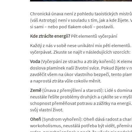
Chronická únava není z pohledu taoistických mistrů 
(váš Astrotyp) není v souladu s tím, jak a kde žijete. 
si sami – nebo pod tlakem okolí – postavili.
Kde ztrácíte energii?
Pět elementů vyčerpání
Každý z nás v sobě nese unikátní mix pěti elementů
vyčerpávat. Zkuste se najít v následujících vzorcích:
Voda
(Vyčerpání ze strachu a ztráty kořenů): K eleme
doslova plamínek naší životní svíce. Pokud žijete v 
zavděčit všem na úkor vlastního bezpečí, tento pla
a naprostá ztráta vůle cokoliv měnit.
Země
(Únava z přemýšlení a starostí): Lidé s domin
neustále řešíte problémy druhých a cyklíte se v myš
schopnost přeměňovat potravu a zážitky na energii. J
svůj vlastní život.
Oheň
(Syndrom vyhoření): Oheň dává radost a char
workoholismus, neustálá potřeba být vidět, přemíra