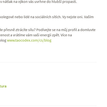
v nátlak na výkon vás uvrhne do hlubší propasti.
kolegové nebo lidé na sociálních sítích. Vy nejste oni. Vaším
kde přesně ztrácíte sílu? Podívejte se na můj profil a domluvte
enost a vrátíme vám vaši energii zpět. Více na
 blog
www.taocodex.com/cs/blog
tura