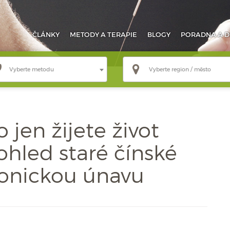
ČLÁNKY
METODY
A TERAPIE
BLOGY
PORADNA
A D
Vyberte metodu
Vyberte region / město
 jen žijete život
hled staré čínské
onickou únavu