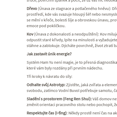
srdce, povrchní spánek a pocit, že už vás nic nedo
Dřevo
(Únava ze stagnace a potlačeného hněvu): Dře
prostředí, kde vás svazuje hloupý šéf nebo nesmysl
se mění v křeče, bolesti šíje a obrovskou únavu, pro
emoce pod pokličkou.
Kov
(Únava z dokonalosti a neodpuštění): Kov miluj
odpustit staré křivdy, lpíte na minulosti a vyžadujet
stáhne a zablokuje. Dýcháte povrchně, život ztratí b
Jak zastavit únik energie?
Systém Ham Yu není magie, je to přesná diagnostika
které vám byly rozdány při prvním nádechu.
Tři kroky k návratu do síly:
Odhalte svůj Astrotyp:
Zjistěte, jaká zvířata a eleme
svobodu, zatímco Vodní Buvol potřebuje samotu, čas
Sladění s prostorem (Feng Ren Shui):
Váš domov neb
změnit orientaci pracovního stolu nebo pochopit, že
Respektujte čas (I-ťing)
: Někdy prostě není čas na akc