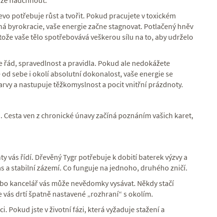
káže nadchnout.
vo potřebuje růst a tvořit. Pokud pracujete v toxickém
ná byrokracie, vaše energie začne stagnovat. Potlačený hněv
tože vaše tělo spotřebovává veškerou sílu na to, aby udrželo
e řád, spravedlnost a pravidla. Pokud ale nedokážete
e od sebe i okolí absolutní dokonalost, vaše energie se
arvy a nastupuje těžkomyslnost a pocit vnitřní prázdnoty.
. Cesta ven z chronické únavy začíná poznáním vašich karet,
nty vás řídí. Dřevěný Tygr potřebuje k dobití baterek výzvy a
 a stabilní zázemí. Co funguje na jednoho, druhého zničí.
o kancelář vás může nevědomky vysávat. Někdy stačí
 vás drtí špatně nastavené „rozhraní“ s okolím.
i. Pokud jste v životní fázi, která vyžaduje stažení a