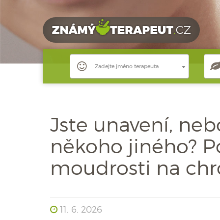
Zadejte jméno terapeuta
Jste unavení, nebo
někoho jiného? Po
moudrosti na chr
11. 6. 2026