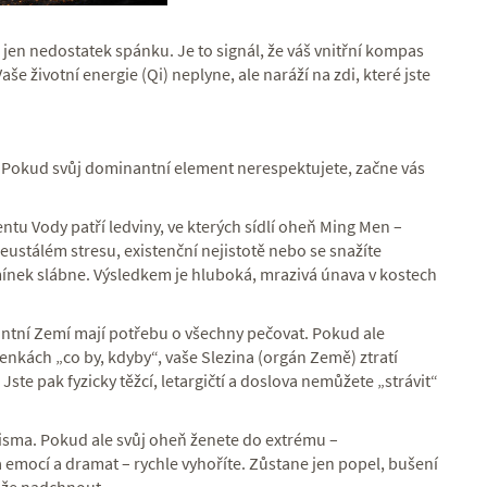
jen nedostatek spánku. Je to signál, že váš vnitřní kompas
Vaše životní energie (Qi) neplyne, ale naráží na zdi, které jste
. Pokud svůj dominantní element nerespektujete, začne vás
ntu Vody patří ledviny, ve kterých sídlí oheň Ming Men –
neustálém stresu, existenční nejistotě nebo se snažíte
mínek slábne. Výsledkem je hluboká, mrazivá únava v kostech
antní Zemí mají potřebu o všechny pečovat. Pokud ale
lenkách „co by, kdyby“, vaše Slezina (orgán Země) ztratí
ste pak fyzicky těžcí, letargičtí a doslova nemůžete „strávit“
isma. Pokud ale svůj oheň ženete do extrému –
 emocí a dramat – rychle vyhoříte. Zůstane jen popel, bušení