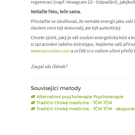
regeneraci (např. Hexagram 23 - Odpadání), jakýkoli
Netlačte řeku, teče sama.
Přestaňte se obviňovat, že nemáte energii jako vaši 
úkolem není být dokonalý, ale být autentický.
Chcete zjistit, jaký je váš osobní energetický kód a 
si zpracování vašeho Astrotypu. Najdeme vaši přiroz
www.taocodex.com
a určitě si o našem učení přečti
Zaujal vás článek?
Související metody
Alternativní psychoterapie Psychoterapie
Tradiční čínská medicína - TČM TČM
Tradiční čínská medicína - TČM TČM - akupunk