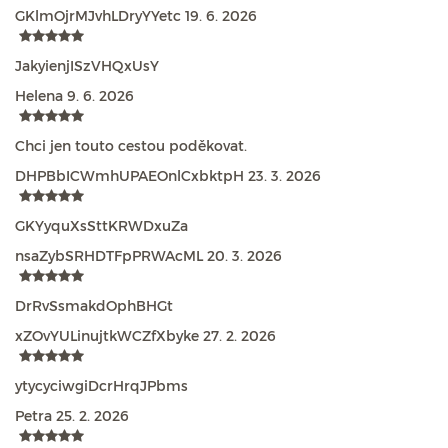
GKlmOjrMJvhLDryYYetc
19. 6. 2026
JakyienjISzVHQxUsY
Helena
9. 6. 2026
Chci jen touto cestou poděkovat.
DHPBbICWmhUPAEOnlCxbktpH
23. 3. 2026
GKYyquXsSttKRWDxuZa
nsaZybSRHDTFpPRWAcML
20. 3. 2026
DrRvSsmakdOphBHGt
xZOvYULinujtkWCZfXbyke
27. 2. 2026
ytycyciwgiDcrHrqJPbms
Petra
25. 2. 2026