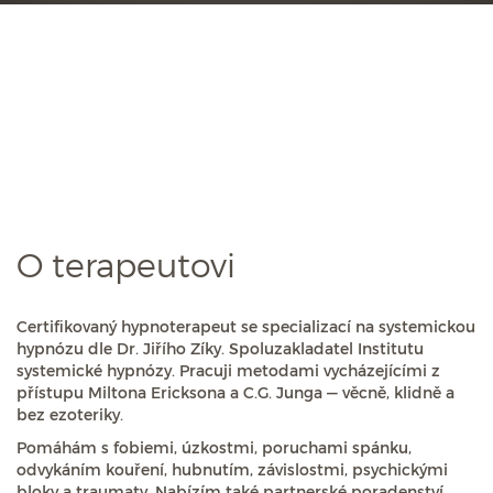
O terapeutovi
Certifikovaný hypnoterapeut se specializací na systemickou
hypnózu dle Dr. Jiřího Zíky. Spoluzakladatel Institutu
systemické hypnózy. Pracuji metodami vycházejícími z
přístupu Miltona Ericksona a C.G. Junga — věcně, klidně a
bez ezoteriky.
Pomáhám s fobiemi, úzkostmi, poruchami spánku,
odvykáním kouření, hubnutím, závislostmi, psychickými
bloky a traumaty. Nabízím také partnerské poradenství.