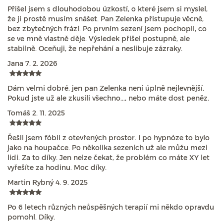
Přišel jsem s dlouhodobou úzkostí, o které jsem si myslel,
že ji prostě musím snášet. Pan Zelenka přistupuje věcně,
bez zbytečných frází. Po prvním sezení jsem pochopil, co
se ve mně vlastně děje. Výsledek přišel postupně, ale
stabilně. Oceňuji, že nepřehání a neslibuje zázraky.
Jana
7. 2. 2026
Dám velmi dobré, jen pan Zelenka není úplně nejlevnější.
Pokud jste už ale zkusili všechno..., nebo máte dost peněz.
Tomáš
2. 11. 2025
Řešil jsem fóbii z otevřených prostor. I po hypnóze to bylo
jako na houpačce. Po několika sezeních už ale můžu mezi
lidi. Za to díky. Jen nelze čekat, že problém co máte XY let
vyřešíte za hodinu. Moc díky.
Martin Rybný
4. 9. 2025
Po 6 letech různých neůspěšných terapií mi někdo opravdu
pomohl. Díky.