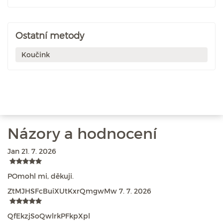
Ostatní metody
Koučink
Názory a hodnocení
Jan
21. 7. 2026
POmohl mi, děkuji.
ZtMJHSFcBuiXUtKxrQmgwMw
7. 7. 2026
QfEkzjSoQwlrkPFkpXpl